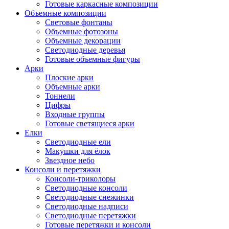
Готовые каркасные композиции
Объемные композиции
Световые фонтаны
Объемные фотозоны
Объемные декорации
Светодиодные деревья
Готовые объемные фигуры
Арки
Плоские арки
Объемные арки
Тоннели
Цифры
Входные группы
Готовые светящиеся арки
Елки
Светодиодные ели
Макушки для ёлок
Звездное небо
Консоли и перетяжки
Консоли-триколоры
Светодиодные консоли
Светодиодные снежинки
Светодиодные надписи
Светодиодные перетяжки
Готовые перетяжки и консоли