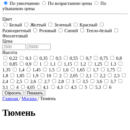
По умолчанию
По возрастанию цены
По
убыванию цены
Цвет
Белый
Желтый
Зеленый
Красный
Разноцветный
Розовый
Синий
Тепло-белый
Фиолетовый
Цена
Высота
0,22
0,3
0,35
0,5
0,55
0,7
0,75
0,8
0,85
0,9
1
1,1
1,15
1,2
1,25
1,3
1,35
1,4
1,45
1,5
1,6
1,65
1,7
1,75
1,8
1,85
1,9
10
2
2,05
2,1
2,2
2,3
2,4
2,5
2,6
2,7
2,8
3
3,5
3,6
3,7
3.1
4
4,05
4,1
4,3
4,5
5
5,3
6
Сбросить
Показать
Главная
/
Москва
/
Тюмень
Тюмень