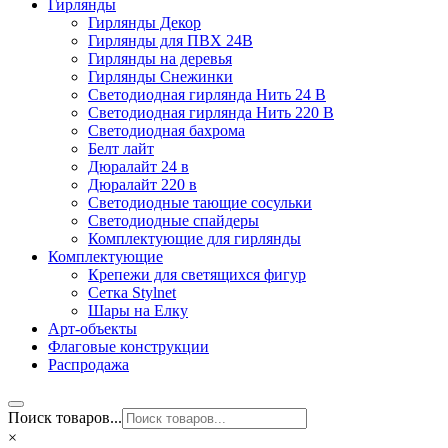
Гирлянды
Гирлянды Декор
Гирлянды для ПВХ 24В
Гирлянды на деревья
Гирлянды Снежинки
Светодиодная гирлянда Нить 24 В
Светодиодная гирлянда Нить 220 В
Светодиодная бахрома
Белт лайт
Дюралайт 24 в
Дюралайт 220 в
Светодиодные тающие сосульки
Светодиодные спайдеры
Комплектующие для гирлянды
Комплектующие
Крепежи для светящихся фигур
Сетка Stylnet
Шары на Елку
Арт-объекты
Флаговые конструкции
Распродажа
Поиск товаров...
×