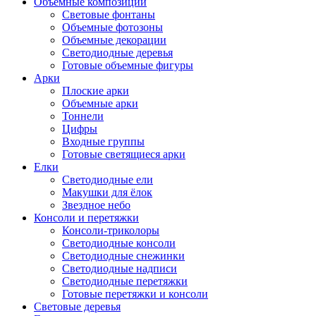
Объемные композиции
Световые фонтаны
Объемные фотозоны
Объемные декорации
Светодиодные деревья
Готовые объемные фигуры
Арки
Плоские арки
Объемные арки
Тоннели
Цифры
Входные группы
Готовые светящиеся арки
Елки
Светодиодные ели
Макушки для ёлок
Звездное небо
Консоли и перетяжки
Консоли-триколоры
Светодиодные консоли
Светодиодные снежинки
Светодиодные надписи
Светодиодные перетяжки
Готовые перетяжки и консоли
Световые деревья