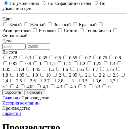
По умолчанию
По возрастанию цены
По
убыванию цены
Цвет
Белый
Желтый
Зеленый
Красный
Разноцветный
Розовый
Синий
Тепло-белый
Фиолетовый
Цена
Высота
0,22
0,3
0,35
0,5
0,55
0,7
0,75
0,8
0,85
0,9
1
1,1
1,15
1,2
1,25
1,3
1,35
1,4
1,45
1,5
1,6
1,65
1,7
1,75
1,8
1,85
1,9
10
2
2,05
2,1
2,2
2,3
2,4
2,5
2,6
2,7
2,8
3
3,5
3,6
3,7
3.1
4
4,05
4,1
4,3
4,5
5
5,3
6
Сбросить
Показать
Главная
/
Производство
История компании
Производство
Гарантии
Производство