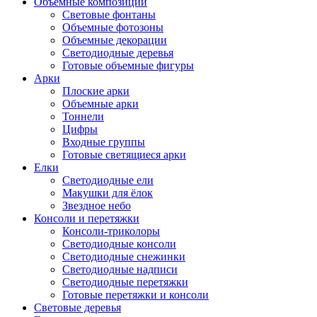
Объемные композиции
Световые фонтаны
Объемные фотозоны
Объемные декорации
Светодиодные деревья
Готовые объемные фигуры
Арки
Плоские арки
Объемные арки
Тоннели
Цифры
Входные группы
Готовые светящиеся арки
Елки
Светодиодные ели
Макушки для ёлок
Звездное небо
Консоли и перетяжки
Консоли-триколоры
Светодиодные консоли
Светодиодные снежинки
Светодиодные надписи
Светодиодные перетяжки
Готовые перетяжки и консоли
Световые деревья