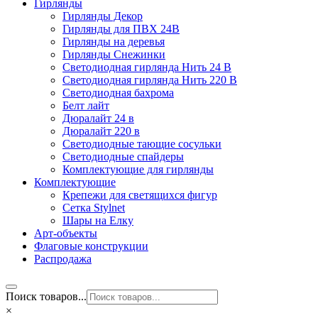
Гирлянды
Гирлянды Декор
Гирлянды для ПВХ 24В
Гирлянды на деревья
Гирлянды Снежинки
Светодиодная гирлянда Нить 24 В
Светодиодная гирлянда Нить 220 В
Светодиодная бахрома
Белт лайт
Дюралайт 24 в
Дюралайт 220 в
Светодиодные тающие сосульки
Светодиодные спайдеры
Комплектующие для гирлянды
Комплектующие
Крепежи для светящихся фигур
Сетка Stylnet
Шары на Елку
Арт-объекты
Флаговые конструкции
Распродажа
Поиск товаров...
×