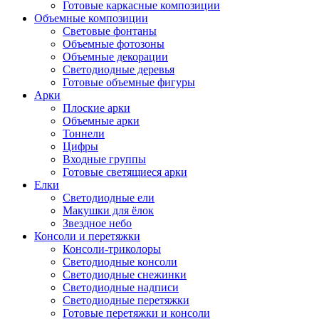
Готовые каркасные композиции
Объемные композиции
Световые фонтаны
Объемные фотозоны
Объемные декорации
Светодиодные деревья
Готовые объемные фигуры
Арки
Плоские арки
Объемные арки
Тоннели
Цифры
Входные группы
Готовые светящиеся арки
Елки
Светодиодные ели
Макушки для ёлок
Звездное небо
Консоли и перетяжки
Консоли-триколоры
Светодиодные консоли
Светодиодные снежинки
Светодиодные надписи
Светодиодные перетяжки
Готовые перетяжки и консоли