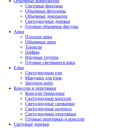
Объемные композиции
Световые фонтаны
Объемные фотозоны
Объемные декорации
Светодиодные деревья
Готовые объемные фигуры
Арки
Плоские арки
Объемные арки
Тоннели
Цифры
Входные группы
Готовые светящиеся арки
Елки
Светодиодные ели
Макушки для ёлок
Звездное небо
Консоли и перетяжки
Консоли-триколоры
Светодиодные консоли
Светодиодные снежинки
Светодиодные надписи
Светодиодные перетяжки
Готовые перетяжки и консоли
Световые деревья