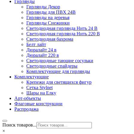
Гирлянды
Гирлянды Декор
Гирлянды для ПВХ 24В
Гирлянды на деревья
Гирлянды Снежинки
Светодиодная гирлянда Нить 24 В
Светодиодная гирлянда Нить 220 В
Светодиодная бахрома
Белт лайт
Дюралайт 24 в
Дюралайт 220 в
Светодиодные тающие сосульки
Светодиодные спайдеры
Комплектующие для гирлянды
Комплектующие
Крепежи для светящихся фигур
Сетка Stylnet
Шары на Елку
Арт-объекты
Флаговые конструкции
Распродажа
Поиск товаров...
×