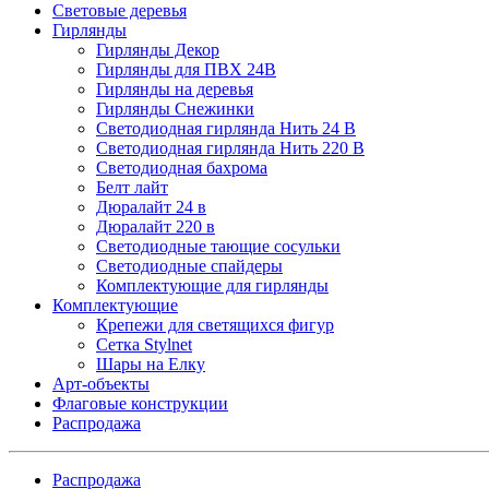
Световые деревья
Гирлянды
Гирлянды Декор
Гирлянды для ПВХ 24В
Гирлянды на деревья
Гирлянды Снежинки
Светодиодная гирлянда Нить 24 В
Светодиодная гирлянда Нить 220 В
Светодиодная бахрома
Белт лайт
Дюралайт 24 в
Дюралайт 220 в
Светодиодные тающие сосульки
Светодиодные спайдеры
Комплектующие для гирлянды
Комплектующие
Крепежи для светящихся фигур
Сетка Stylnet
Шары на Елку
Арт-объекты
Флаговые конструкции
Распродажа
Распродажа