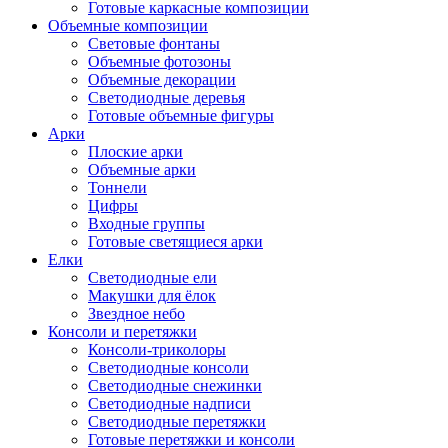
Готовые каркасные композиции
Объемные композиции
Световые фонтаны
Объемные фотозоны
Объемные декорации
Светодиодные деревья
Готовые объемные фигуры
Арки
Плоские арки
Объемные арки
Тоннели
Цифры
Входные группы
Готовые светящиеся арки
Елки
Светодиодные ели
Макушки для ёлок
Звездное небо
Консоли и перетяжки
Консоли-триколоры
Светодиодные консоли
Светодиодные снежинки
Светодиодные надписи
Светодиодные перетяжки
Готовые перетяжки и консоли