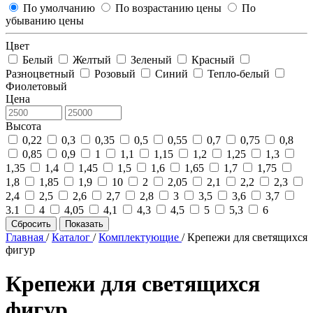
По умолчанию
По возрастанию цены
По
убыванию цены
Цвет
Белый
Желтый
Зеленый
Красный
Разноцветный
Розовый
Синий
Тепло-белый
Фиолетовый
Цена
Высота
0,22
0,3
0,35
0,5
0,55
0,7
0,75
0,8
0,85
0,9
1
1,1
1,15
1,2
1,25
1,3
1,35
1,4
1,45
1,5
1,6
1,65
1,7
1,75
1,8
1,85
1,9
10
2
2,05
2,1
2,2
2,3
2,4
2,5
2,6
2,7
2,8
3
3,5
3,6
3,7
3.1
4
4,05
4,1
4,3
4,5
5
5,3
6
Сбросить
Показать
Главная
/
Каталог
/
Комплектующие
/
Крепежи для светящихся
фигур
Крепежи для светящихся
фигур