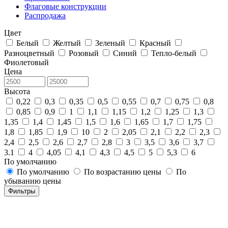
Флаговые конструкции
Распродажа
Цвет
Белый
Желтый
Зеленый
Красный
Разноцветный
Розовый
Синий
Тепло-белый
Фиолетовый
Цена
Высота
0,22
0,3
0,35
0,5
0,55
0,7
0,75
0,8
0,85
0,9
1
1,1
1,15
1,2
1,25
1,3
1,35
1,4
1,45
1,5
1,6
1,65
1,7
1,75
1,8
1,85
1,9
10
2
2,05
2,1
2,2
2,3
2,4
2,5
2,6
2,7
2,8
3
3,5
3,6
3,7
3.1
4
4,05
4,1
4,3
4,5
5
5,3
6
По умолчанию
По умолчанию
По возрастанию цены
По
убыванию цены
Фильтры