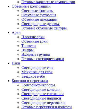
Готовые каркасные композиции
Объемные композиции
Световые фонтаны
Объемные фотозоны
Объемные декорации
Светодиодные деревья
Готовые объемные фигуры
Арки
Плоские арки
Объемные арки
Тоннели
Цифры
Входные группы
Готовые светящиеся арки
Елки
Светодиодные ели
Макушки для ёлок
Звездное небо
Консоли и перетяжки
Консоли-триколоры
Светодиодные консоли
Светодиодные снежинки
Светодиодные надписи
Светодиодные перетяжки
Готовые перетяжки и консоли