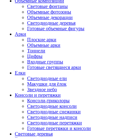
Объемные композиции
Световые фонтаны
Объемные фотозоны
Объемные декорации
Светодиодные деревья
Готовые объемные фигуры
Арки
Плоские арки
Объемные арки
Тоннели
Цифры
Входные группы
Готовые светящиеся арки
Елки
Светодиодные ели
Макушки для ёлок
Звездное небо
Консоли и перетяжки
Консоли-триколоры
Светодиодные консоли
Светодиодные снежинки
Светодиодные надписи
Светодиодные перетяжки
Готовые перетяжки и консоли
Световые деревья