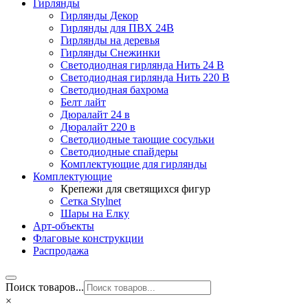
Гирлянды
Гирлянды Декор
Гирлянды для ПВХ 24В
Гирлянды на деревья
Гирлянды Снежинки
Светодиодная гирлянда Нить 24 В
Светодиодная гирлянда Нить 220 В
Светодиодная бахрома
Белт лайт
Дюралайт 24 в
Дюралайт 220 в
Светодиодные тающие сосульки
Светодиодные спайдеры
Комплектующие для гирлянды
Комплектующие
Крепежи для светящихся фигур
Сетка Stylnet
Шары на Елку
Арт-объекты
Флаговые конструкции
Распродажа
Поиск товаров...
×