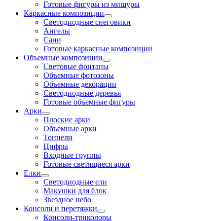
Готовые фигуры из мишуры
Каркасные композиции
Светодиодные снеговики
Ангелы
Сани
Готовые каркасные композиции
Объемные композиции
Световые фонтаны
Объемные фотозоны
Объемные декорации
Светодиодные деревья
Готовые объемные фигуры
Арки
Плоские арки
Объемные арки
Тоннели
Цифры
Входные группы
Готовые светящиеся арки
Елки
Светодиодные ели
Макушки для ёлок
Звездное небо
Консоли и перетяжки
Консоли-триколоры