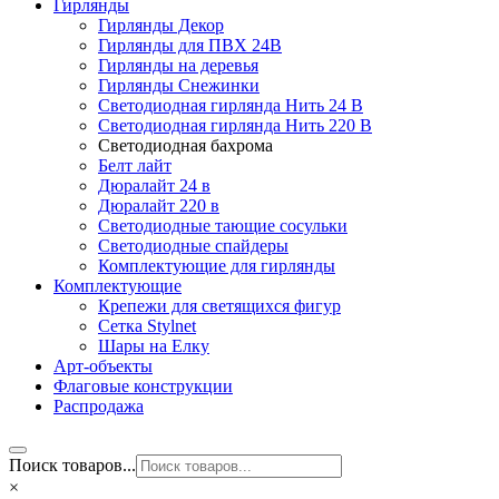
Гирлянды
Гирлянды Декор
Гирлянды для ПВХ 24В
Гирлянды на деревья
Гирлянды Снежинки
Светодиодная гирлянда Нить 24 В
Светодиодная гирлянда Нить 220 В
Светодиодная бахрома
Белт лайт
Дюралайт 24 в
Дюралайт 220 в
Светодиодные тающие сосульки
Светодиодные спайдеры
Комплектующие для гирлянды
Комплектующие
Крепежи для светящихся фигур
Сетка Stylnet
Шары на Елку
Арт-объекты
Флаговые конструкции
Распродажа
Поиск товаров...
×