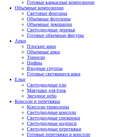
Готовые каркасные композиции
Объемные композиции
Световые фонтаны
Объемные фотозоны
Объемные декорации
Светодиодные деревья
Готовые объемные фигуры
Арки
Плоские арки
Объемные арки
Тоннели
Цифры
Входные группы
Готовые светящиеся арки
Елки
Светодиодные ели
Макушки для ёлок
Звездное небо
Консоли и перетяжки
Консоли-триколоры
Светодиодные консоли
Светодиодные снежинки
Светодиодные надписи
Светодиодные перетяжки
Готовые перетяжки и консоли