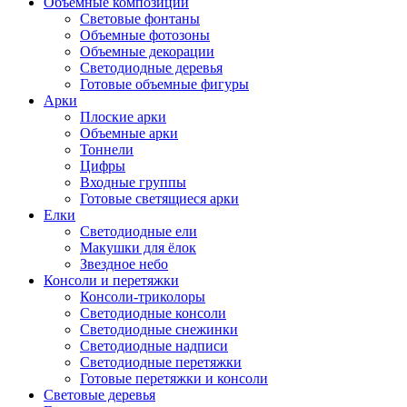
Объемные композиции
Световые фонтаны
Объемные фотозоны
Объемные декорации
Светодиодные деревья
Готовые объемные фигуры
Арки
Плоские арки
Объемные арки
Тоннели
Цифры
Входные группы
Готовые светящиеся арки
Елки
Светодиодные ели
Макушки для ёлок
Звездное небо
Консоли и перетяжки
Консоли-триколоры
Светодиодные консоли
Светодиодные снежинки
Светодиодные надписи
Светодиодные перетяжки
Готовые перетяжки и консоли
Световые деревья