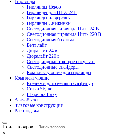
Гирлянды
Гирлянды Декор
Гирлянды для ПВХ 24В
Гирлянды на деревья
Гирлянды Снежинки
Светодиодная гирлянда Нить 24 В
Светодиодная гирлянда Нить 220 В
Светодиодная бахрома
Белт лайт
Дюралайт 24 в
Дюралайт 220 в
Светодиодные тающие сосульки
Светодиодные спайдеры
Комплектующие для гирлянды
Комплектующие
Крепежи для светящихся фигур
Сетка Stylnet
Шары на Елку
Арт-объекты
Флаговые конструкции
Распродажа
Поиск товаров...
×