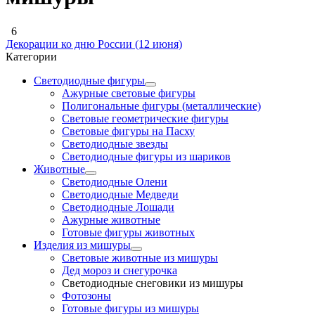
6
Декорации ко дню России (12 июня)
Д
Категории
Светодиодные фигуры
Ажурные световые фигуры
Полигональные фигуры (металлические)
Световые геометрические фигуры
Световые фигуры на Пасху
Светодиодные звезды
Светодиодные фигуры из шариков
Животные
Светодиодные Олени
Светодиодные Медведи
Светодиодные Лошади
Ажурные животные
Готовые фигуры животных
Изделия из мишуры
Световые животные из мишуры
Дед мороз и снегурочка
Светодиодные снеговики из мишуры
Фотозоны
Готовые фигуры из мишуры