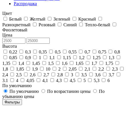
Распродажа
Цвет
Белый
Желтый
Зеленый
Красный
Разноцветный
Розовый
Синий
Тепло-белый
Фиолетовый
Цена
Высота
0,22
0,3
0,35
0,5
0,55
0,7
0,75
0,8
0,85
0,9
1
1,1
1,15
1,2
1,25
1,3
1,35
1,4
1,45
1,5
1,6
1,65
1,7
1,75
1,8
1,85
1,9
10
2
2,05
2,1
2,2
2,3
2,4
2,5
2,6
2,7
2,8
3
3,5
3,6
3,7
3.1
4
4,05
4,1
4,3
4,5
5
5,3
6
По умолчанию
По умолчанию
По возрастанию цены
По
убыванию цены
Фильтры