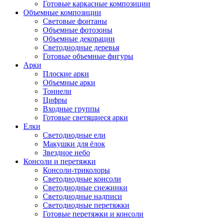
Готовые каркасные композиции
Объемные композиции
Световые фонтаны
Объемные фотозоны
Объемные декорации
Светодиодные деревья
Готовые объемные фигуры
Арки
Плоские арки
Объемные арки
Тоннели
Цифры
Входные группы
Готовые светящиеся арки
Елки
Светодиодные ели
Макушки для ёлок
Звездное небо
Консоли и перетяжки
Консоли-триколоры
Светодиодные консоли
Светодиодные снежинки
Светодиодные надписи
Светодиодные перетяжки
Готовые перетяжки и консоли