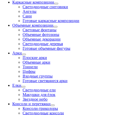
Каркасные композиции
Светодиодные снеговики
Ангелы
Сани
Готовые каркасные композиции
Объемные композиции
Световые фонтаны
Объемные фотозоны
Объемные декорации
Светодиодные деревья
Готовые объемные фигуры
Арки
Плоские арки
Объемные арки
Тоннели
Цифры
Входные группы
Готовые светящиеся арки
Елки
Светодиодные ели
Макушки для ёлок
Звездное небо
Консоли и перетяжки
Консоли-триколоры
Светодиодные консоли