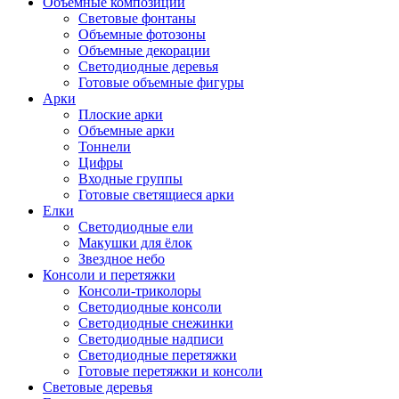
Объемные композиции
Световые фонтаны
Объемные фотозоны
Объемные декорации
Светодиодные деревья
Готовые объемные фигуры
Арки
Плоские арки
Объемные арки
Тоннели
Цифры
Входные группы
Готовые светящиеся арки
Елки
Светодиодные ели
Макушки для ёлок
Звездное небо
Консоли и перетяжки
Консоли-триколоры
Светодиодные консоли
Светодиодные снежинки
Светодиодные надписи
Светодиодные перетяжки
Готовые перетяжки и консоли
Световые деревья