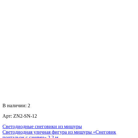
В наличии:
2
Арт:
ZN2-SN-12
Светодиодные снеговики из мишуры
Светодиодная уличная фигура из мишуры «Снеговик
почтальон с санями» 2,2 м