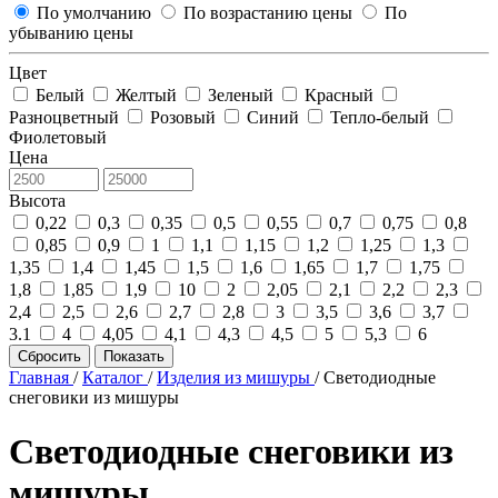
По умолчанию
По возрастанию цены
По
убыванию цены
Цвет
Белый
Желтый
Зеленый
Красный
Разноцветный
Розовый
Синий
Тепло-белый
Фиолетовый
Цена
Высота
0,22
0,3
0,35
0,5
0,55
0,7
0,75
0,8
0,85
0,9
1
1,1
1,15
1,2
1,25
1,3
1,35
1,4
1,45
1,5
1,6
1,65
1,7
1,75
1,8
1,85
1,9
10
2
2,05
2,1
2,2
2,3
2,4
2,5
2,6
2,7
2,8
3
3,5
3,6
3,7
3.1
4
4,05
4,1
4,3
4,5
5
5,3
6
Сбросить
Показать
Главная
/
Каталог
/
Изделия из мишуры
/
Светодиодные
снеговики из мишуры
Светодиодные снеговики из
мишуры