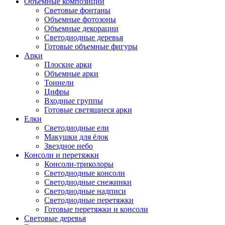
Объемные композиции
Световые фонтаны
Объемные фотозоны
Объемные декорации
Светодиодные деревья
Готовые объемные фигуры
Арки
Плоские арки
Объемные арки
Тоннели
Цифры
Входные группы
Готовые светящиеся арки
Елки
Светодиодные ели
Макушки для ёлок
Звездное небо
Консоли и перетяжки
Консоли-триколоры
Светодиодные консоли
Светодиодные снежинки
Светодиодные надписи
Светодиодные перетяжки
Готовые перетяжки и консоли
Световые деревья