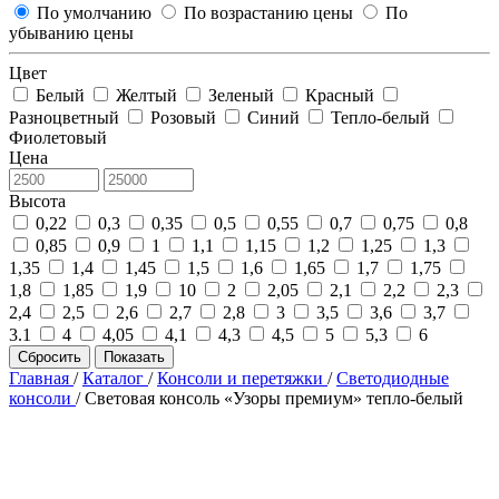
По умолчанию
По возрастанию цены
По
убыванию цены
Цвет
Белый
Желтый
Зеленый
Красный
Разноцветный
Розовый
Синий
Тепло-белый
Фиолетовый
Цена
Высота
0,22
0,3
0,35
0,5
0,55
0,7
0,75
0,8
0,85
0,9
1
1,1
1,15
1,2
1,25
1,3
1,35
1,4
1,45
1,5
1,6
1,65
1,7
1,75
1,8
1,85
1,9
10
2
2,05
2,1
2,2
2,3
2,4
2,5
2,6
2,7
2,8
3
3,5
3,6
3,7
3.1
4
4,05
4,1
4,3
4,5
5
5,3
6
Сбросить
Показать
Главная
/
Каталог
/
Консоли и перетяжки
/
Светодиодные
консоли
/
Световая консоль «Узоры премиум» тепло-белый