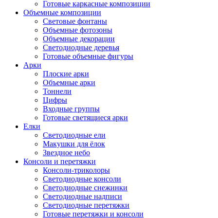
Готовые каркасные композиции
Объемные композиции
Световые фонтаны
Объемные фотозоны
Объемные декорации
Светодиодные деревья
Готовые объемные фигуры
Арки
Плоские арки
Объемные арки
Тоннели
Цифры
Входные группы
Готовые светящиеся арки
Елки
Светодиодные ели
Макушки для ёлок
Звездное небо
Консоли и перетяжки
Консоли-триколоры
Светодиодные консоли
Светодиодные снежинки
Светодиодные надписи
Светодиодные перетяжки
Готовые перетяжки и консоли