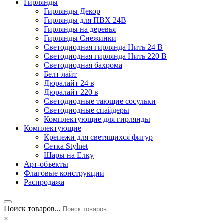
Гирлянды
Гирлянды Декор
Гирлянды для ПВХ 24В
Гирлянды на деревья
Гирлянды Снежинки
Светодиодная гирлянда Нить 24 В
Светодиодная гирлянда Нить 220 В
Светодиодная бахрома
Белт лайт
Дюралайт 24 в
Дюралайт 220 в
Светодиодные тающие сосульки
Светодиодные спайдеры
Комплектующие для гирлянды
Комплектующие
Крепежи для светящихся фигур
Сетка Stylnet
Шары на Елку
Арт-объекты
Флаговые конструкции
Распродажа
Поиск товаров...
×