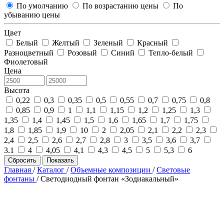
По умолчанию
По возрастанию цены
По
убыванию цены
Цвет
Белый
Желтый
Зеленый
Красный
Разноцветный
Розовый
Синий
Тепло-белый
Фиолетовый
Цена
Высота
0,22
0,3
0,35
0,5
0,55
0,7
0,75
0,8
0,85
0,9
1
1,1
1,15
1,2
1,25
1,3
1,35
1,4
1,45
1,5
1,6
1,65
1,7
1,75
1,8
1,85
1,9
10
2
2,05
2,1
2,2
2,3
2,4
2,5
2,6
2,7
2,8
3
3,5
3,6
3,7
3.1
4
4,05
4,1
4,3
4,5
5
5,3
6
Сбросить
Показать
Главная
/
Каталог
/
Объемные композиции
/
Световые
фонтаны
/
Светодиодный фонтан «Зодиакальный»