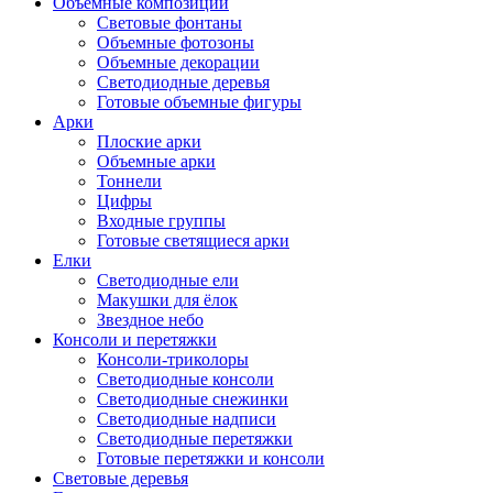
Объемные композиции
Световые фонтаны
Объемные фотозоны
Объемные декорации
Светодиодные деревья
Готовые объемные фигуры
Арки
Плоские арки
Объемные арки
Тоннели
Цифры
Входные группы
Готовые светящиеся арки
Елки
Светодиодные ели
Макушки для ёлок
Звездное небо
Консоли и перетяжки
Консоли-триколоры
Светодиодные консоли
Светодиодные снежинки
Светодиодные надписи
Светодиодные перетяжки
Готовые перетяжки и консоли
Световые деревья