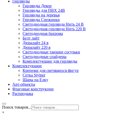
Гирлянды
Гирлянды Декор
Гирлянды для ПВХ 24В
Гирлянды на деревья
Гирлянды Снежинки
Светодиодная гирлянда Нить 24 В
Светодиодная гирлянда Нить 220 В
Светодиодная бахрома
Белт лайт
Дюралайт 24 в
Дюралайт 220 в
Светодиодные тающие сосульки
Светодиодные спайдеры
Комплектующие для гирлянды
Комплектующие
Крепежи для светящихся фигур
Сетка Stylnet
Шары на Елку
Арт-объекты
Флаговые конструкции
Распродажа
Поиск товаров...
×