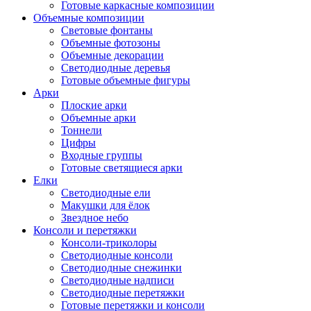
Готовые каркасные композиции
Объемные композиции
Световые фонтаны
Объемные фотозоны
Объемные декорации
Светодиодные деревья
Готовые объемные фигуры
Арки
Плоские арки
Объемные арки
Тоннели
Цифры
Входные группы
Готовые светящиеся арки
Елки
Светодиодные ели
Макушки для ёлок
Звездное небо
Консоли и перетяжки
Консоли-триколоры
Светодиодные консоли
Светодиодные снежинки
Светодиодные надписи
Светодиодные перетяжки
Готовые перетяжки и консоли