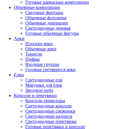
Готовые каркасные композиции
Объемные композиции
Световые фонтаны
Объемные фотозоны
Объемные декорации
Светодиодные деревья
Готовые объемные фигуры
Арки
Плоские арки
Объемные арки
Тоннели
Цифры
Входные группы
Готовые светящиеся арки
Елки
Светодиодные ели
Макушки для ёлок
Звездное небо
Консоли и перетяжки
Консоли-триколоры
Светодиодные консоли
Светодиодные снежинки
Светодиодные надписи
Светодиодные перетяжки
Готовые перетяжки и консоли