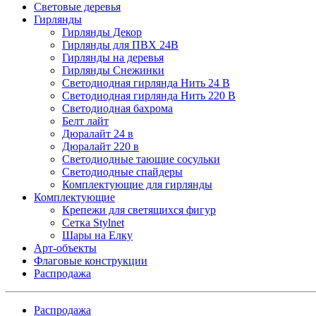
Световые деревья
Гирлянды
Гирлянды Декор
Гирлянды для ПВХ 24В
Гирлянды на деревья
Гирлянды Снежинки
Светодиодная гирлянда Нить 24 В
Светодиодная гирлянда Нить 220 В
Светодиодная бахрома
Белт лайт
Дюралайт 24 в
Дюралайт 220 в
Светодиодные тающие сосульки
Светодиодные спайдеры
Комплектующие для гирлянды
Комплектующие
Крепежи для светящихся фигур
Сетка Stylnet
Шары на Елку
Арт-объекты
Флаговые конструкции
Распродажа
Распродажа