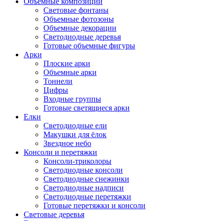
Объемные композиции
Световые фонтаны
Объемные фотозоны
Объемные декорации
Светодиодные деревья
Готовые объемные фигуры
Арки
Плоские арки
Объемные арки
Тоннели
Цифры
Входные группы
Готовые светящиеся арки
Елки
Светодиодные ели
Макушки для ёлок
Звездное небо
Консоли и перетяжки
Консоли-триколоры
Светодиодные консоли
Светодиодные снежинки
Светодиодные надписи
Светодиодные перетяжки
Готовые перетяжки и консоли
Световые деревья