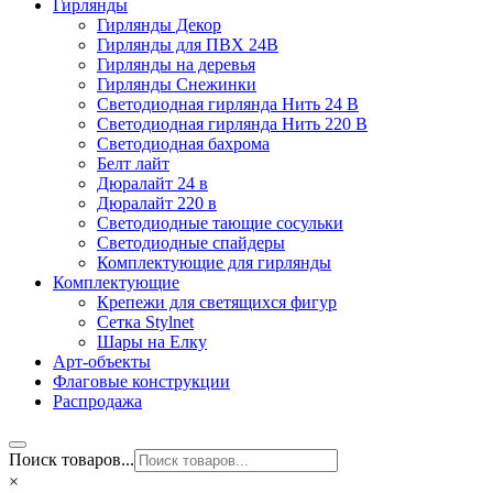
Гирлянды
Гирлянды Декор
Гирлянды для ПВХ 24В
Гирлянды на деревья
Гирлянды Снежинки
Светодиодная гирлянда Нить 24 В
Светодиодная гирлянда Нить 220 В
Светодиодная бахрома
Белт лайт
Дюралайт 24 в
Дюралайт 220 в
Светодиодные тающие сосульки
Светодиодные спайдеры
Комплектующие для гирлянды
Комплектующие
Крепежи для светящихся фигур
Сетка Stylnet
Шары на Елку
Арт-объекты
Флаговые конструкции
Распродажа
Поиск товаров...
×