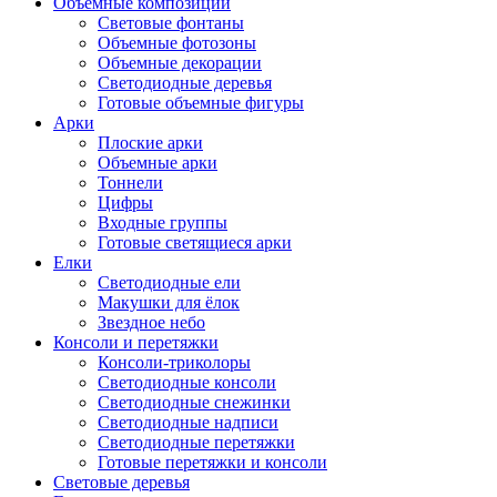
Объемные композиции
Световые фонтаны
Объемные фотозоны
Объемные декорации
Светодиодные деревья
Готовые объемные фигуры
Арки
Плоские арки
Объемные арки
Тоннели
Цифры
Входные группы
Готовые светящиеся арки
Елки
Светодиодные ели
Макушки для ёлок
Звездное небо
Консоли и перетяжки
Консоли-триколоры
Светодиодные консоли
Светодиодные снежинки
Светодиодные надписи
Светодиодные перетяжки
Готовые перетяжки и консоли
Световые деревья