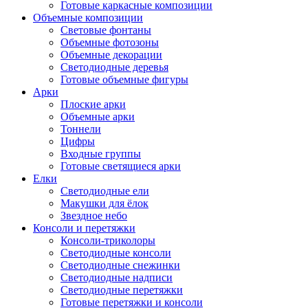
Готовые каркасные композиции
Объемные композиции
Световые фонтаны
Объемные фотозоны
Объемные декорации
Светодиодные деревья
Готовые объемные фигуры
Арки
Плоские арки
Объемные арки
Тоннели
Цифры
Входные группы
Готовые светящиеся арки
Елки
Светодиодные ели
Макушки для ёлок
Звездное небо
Консоли и перетяжки
Консоли-триколоры
Светодиодные консоли
Светодиодные снежинки
Светодиодные надписи
Светодиодные перетяжки
Готовые перетяжки и консоли