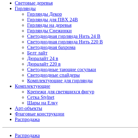
Световые деревья
Гирлянды
Гирлянды Декор
Гирлянды для ПВХ 24В
Гирлянды на деревья
Гирлянды Снежинки
Светодиодная гирлянда Нить 24 В
Светодиодная гирлянда Нить 220 В
Светодиодная бахрома
Белт лайт
Дюралайт 24 в
Дюралайт 220 в
Светодиодные тающие сосульки
Светодиодные спайдеры
Комплектующие для гирлянды
Комплектующие
Крепежи для светящихся фигур
Сетка Stylnet
Шары на Елку
Арт-объекты
Флаговые конструкции
Распродажа
Распродажа