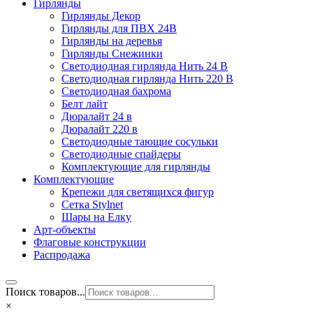
Гирлянды
Гирлянды Декор
Гирлянды для ПВХ 24В
Гирлянды на деревья
Гирлянды Снежинки
Светодиодная гирлянда Нить 24 В
Светодиодная гирлянда Нить 220 В
Светодиодная бахрома
Белт лайт
Дюралайт 24 в
Дюралайт 220 в
Светодиодные тающие сосульки
Светодиодные спайдеры
Комплектующие для гирлянды
Комплектующие
Крепежи для светящихся фигур
Сетка Stylnet
Шары на Елку
Арт-объекты
Флаговые конструкции
Распродажа
Поиск товаров...
×