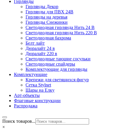
Гирлянды
Гирлянды Декор
Гирлянды для ПВХ 24В
Гирлянды на деревья
Гирлянды Снежинки
Светодиодная гирлянда Нить 24 В
Светодиодная гирлянда Нить 220 В
Светодиодная бахрома
Белт лайт
Дюралайт 24 в
Дюралайт 220 в
Светодиодные тающие сосульки
Светодиодные спайдеры
Комплектующие для гирлянды
Комплектующие
Крепежи для светящихся фигур
Сетка Stylnet
Шары на Елку
Арт-объекты
Флаговые конструкции
Распродажа
Поиск товаров...
×