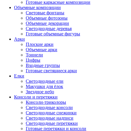
Готовые каркасные композиции
Объемные композиции
Световые фонтаны
Объемные фотозоны
Объемные декорации
Светодиодные деревья
Готовые объемные фигуры
Арки
Плоские арки
Объемные арки
Тоннели
Цифры
Входные группы
Готовые светящиеся арки
Елки
Светодиодные ели
Макушки для ёлок
Звездное небо
Консоли и перетяжки
Консоли-триколоры
Светодиодные консоли
Светодиодные снежинки
Светодиодные надписи
Светодиодные перетяжки
Готовые перетяжки и консоли