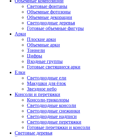
Объемные композиции
Световые фонтаны
Объемные фотозоны
Объемные декорации
Светодиодные деревья
Готовые объемные фигуры
Арки
Плоские арки
Объемные арки
Тоннели
Цифры
Входные группы
Готовые светящиеся арки
Елки
Светодиодные ели
Макушки для ёлок
Звездное небо
Консоли и перетяжки
Консоли-триколоры
Светодиодные консоли
Светодиодные снежинки
Светодиодные надписи
Светодиодные перетяжки
Готовые перетяжки и консоли
Световые деревья