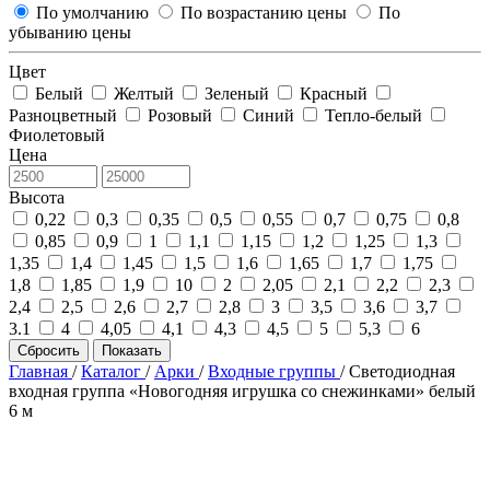
По умолчанию
По возрастанию цены
По
убыванию цены
Цвет
Белый
Желтый
Зеленый
Красный
Разноцветный
Розовый
Синий
Тепло-белый
Фиолетовый
Цена
Высота
0,22
0,3
0,35
0,5
0,55
0,7
0,75
0,8
0,85
0,9
1
1,1
1,15
1,2
1,25
1,3
1,35
1,4
1,45
1,5
1,6
1,65
1,7
1,75
1,8
1,85
1,9
10
2
2,05
2,1
2,2
2,3
2,4
2,5
2,6
2,7
2,8
3
3,5
3,6
3,7
3.1
4
4,05
4,1
4,3
4,5
5
5,3
6
Сбросить
Показать
Главная
/
Каталог
/
Арки
/
Входные группы
/
Светодиодная
входная группа «Новогодняя игрушка со снежинками» белый
6 м