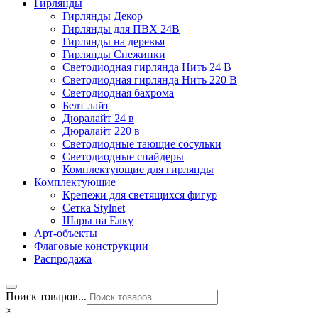
Гирлянды
Гирлянды Декор
Гирлянды для ПВХ 24В
Гирлянды на деревья
Гирлянды Снежинки
Светодиодная гирлянда Нить 24 В
Светодиодная гирлянда Нить 220 В
Светодиодная бахрома
Белт лайт
Дюралайт 24 в
Дюралайт 220 в
Светодиодные тающие сосульки
Светодиодные спайдеры
Комплектующие для гирлянды
Комплектующие
Крепежи для светящихся фигур
Сетка Stylnet
Шары на Елку
Арт-объекты
Флаговые конструкции
Распродажа
Поиск товаров...
×