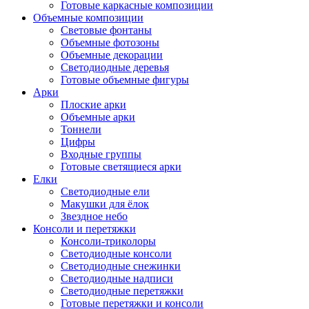
Готовые каркасные композиции
Объемные композиции
Световые фонтаны
Объемные фотозоны
Объемные декорации
Светодиодные деревья
Готовые объемные фигуры
Арки
Плоские арки
Объемные арки
Тоннели
Цифры
Входные группы
Готовые светящиеся арки
Елки
Светодиодные ели
Макушки для ёлок
Звездное небо
Консоли и перетяжки
Консоли-триколоры
Светодиодные консоли
Светодиодные снежинки
Светодиодные надписи
Светодиодные перетяжки
Готовые перетяжки и консоли