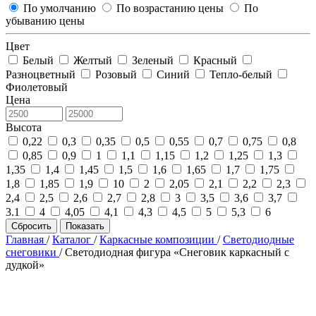
По умолчанию
По возрастанию цены
По
убыванию цены
Цвет
Белый
Желтый
Зеленый
Красный
Разноцветный
Розовый
Синий
Тепло-белый
Фиолетовый
Цена
Высота
0,22
0,3
0,35
0,5
0,55
0,7
0,75
0,8
0,85
0,9
1
1,1
1,15
1,2
1,25
1,3
1,35
1,4
1,45
1,5
1,6
1,65
1,7
1,75
1,8
1,85
1,9
10
2
2,05
2,1
2,2
2,3
2,4
2,5
2,6
2,7
2,8
3
3,5
3,6
3,7
3.1
4
4,05
4,1
4,3
4,5
5
5,3
6
Сбросить
Показать
Главная
/
Каталог
/
Каркасные композиции
/
Светодиодные
снеговики
/
Светодиодная фигура «Снеговик каркасный с
дудкой»