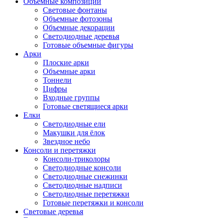
Объемные композиции
Световые фонтаны
Объемные фотозоны
Объемные декорации
Светодиодные деревья
Готовые объемные фигуры
Арки
Плоские арки
Объемные арки
Тоннели
Цифры
Входные группы
Готовые светящиеся арки
Елки
Светодиодные ели
Макушки для ёлок
Звездное небо
Консоли и перетяжки
Консоли-триколоры
Светодиодные консоли
Светодиодные снежинки
Светодиодные надписи
Светодиодные перетяжки
Готовые перетяжки и консоли
Световые деревья