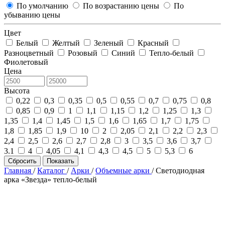
По умолчанию
По возрастанию цены
По
убыванию цены
Цвет
Белый
Желтый
Зеленый
Красный
Разноцветный
Розовый
Синий
Тепло-белый
Фиолетовый
Цена
Высота
0,22
0,3
0,35
0,5
0,55
0,7
0,75
0,8
0,85
0,9
1
1,1
1,15
1,2
1,25
1,3
1,35
1,4
1,45
1,5
1,6
1,65
1,7
1,75
1,8
1,85
1,9
10
2
2,05
2,1
2,2
2,3
2,4
2,5
2,6
2,7
2,8
3
3,5
3,6
3,7
3.1
4
4,05
4,1
4,3
4,5
5
5,3
6
Сбросить
Показать
Главная
/
Каталог
/
Арки
/
Объемные арки
/
Светодиодная
арка «Звезда» тепло-белый