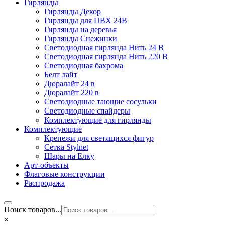
Гирлянды
Гирлянды Декор
Гирлянды для ПВХ 24В
Гирлянды на деревья
Гирлянды Снежинки
Светодиодная гирлянда Нить 24 В
Светодиодная гирлянда Нить 220 В
Светодиодная бахрома
Белт лайт
Дюралайт 24 в
Дюралайт 220 в
Светодиодные тающие сосульки
Светодиодные спайдеры
Комплектующие для гирлянды
Комплектующие
Крепежи для светящихся фигур
Сетка Stylnet
Шары на Елку
Арт-объекты
Флаговые конструкции
Распродажа
Поиск товаров...
×