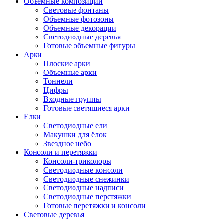
Объемные композиции
Световые фонтаны
Объемные фотозоны
Объемные декорации
Светодиодные деревья
Готовые объемные фигуры
Арки
Плоские арки
Объемные арки
Тоннели
Цифры
Входные группы
Готовые светящиеся арки
Елки
Светодиодные ели
Макушки для ёлок
Звездное небо
Консоли и перетяжки
Консоли-триколоры
Светодиодные консоли
Светодиодные снежинки
Светодиодные надписи
Светодиодные перетяжки
Готовые перетяжки и консоли
Световые деревья