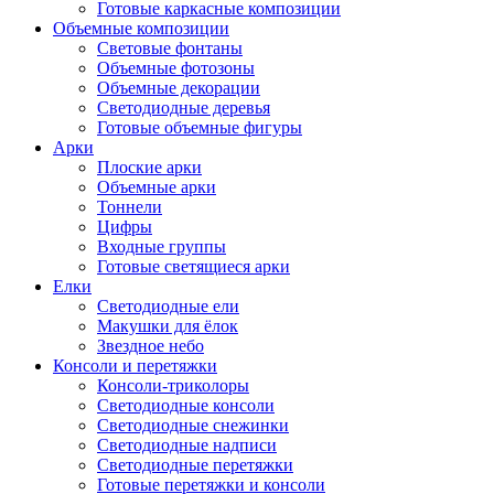
Готовые каркасные композиции
Объемные композиции
Световые фонтаны
Объемные фотозоны
Объемные декорации
Светодиодные деревья
Готовые объемные фигуры
Арки
Плоские арки
Объемные арки
Тоннели
Цифры
Входные группы
Готовые светящиеся арки
Елки
Светодиодные ели
Макушки для ёлок
Звездное небо
Консоли и перетяжки
Консоли-триколоры
Светодиодные консоли
Светодиодные снежинки
Светодиодные надписи
Светодиодные перетяжки
Готовые перетяжки и консоли