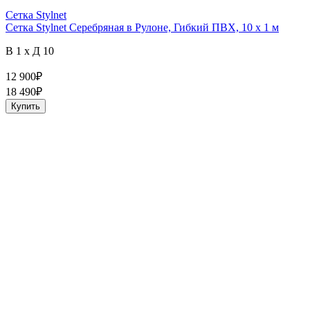
Сетка Stylnet
Сетка Stylnet Cеребряная в Рулоне, Гибкий ПВХ, 10 x 1 м
В 1 x Д 10
12 900
₽
18 490
₽
Купить