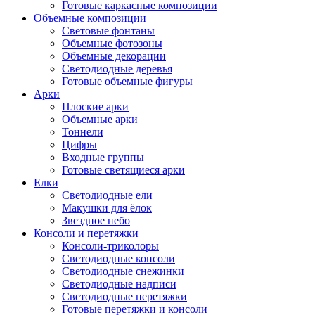
Готовые каркасные композиции
Объемные композиции
Световые фонтаны
Объемные фотозоны
Объемные декорации
Светодиодные деревья
Готовые объемные фигуры
Арки
Плоские арки
Объемные арки
Тоннели
Цифры
Входные группы
Готовые светящиеся арки
Елки
Светодиодные ели
Макушки для ёлок
Звездное небо
Консоли и перетяжки
Консоли-триколоры
Светодиодные консоли
Светодиодные снежинки
Светодиодные надписи
Светодиодные перетяжки
Готовые перетяжки и консоли