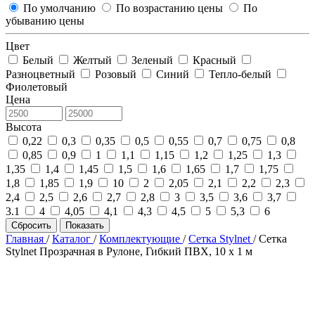
По умолчанию
По возрастанию цены
По
убыванию цены
Цвет
Белый
Желтый
Зеленый
Красный
Разноцветный
Розовый
Синий
Тепло-белый
Фиолетовый
Цена
Высота
0,22
0,3
0,35
0,5
0,55
0,7
0,75
0,8
0,85
0,9
1
1,1
1,15
1,2
1,25
1,3
1,35
1,4
1,45
1,5
1,6
1,65
1,7
1,75
1,8
1,85
1,9
10
2
2,05
2,1
2,2
2,3
2,4
2,5
2,6
2,7
2,8
3
3,5
3,6
3,7
3.1
4
4,05
4,1
4,3
4,5
5
5,3
6
Сбросить
Показать
Главная
/
Каталог
/
Комплектующие
/
Сетка Stylnet
/
Сетка
Stylnet Прозрачная в Рулоне, Гибкий ПВХ, 10 x 1 м