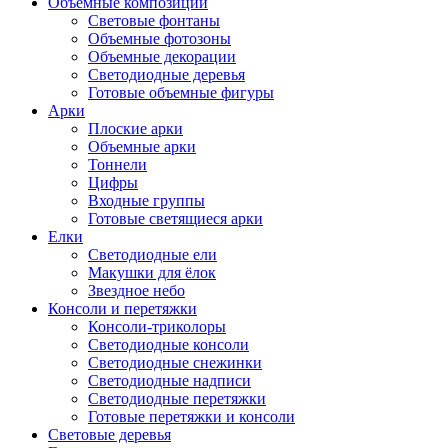
Объемные композиции
Световые фонтаны
Объемные фотозоны
Объемные декорации
Светодиодные деревья
Готовые объемные фигуры
Арки
Плоские арки
Объемные арки
Тоннели
Цифры
Входные группы
Готовые светящиеся арки
Елки
Светодиодные ели
Макушки для ёлок
Звездное небо
Консоли и перетяжки
Консоли-триколоры
Светодиодные консоли
Светодиодные снежинки
Светодиодные надписи
Светодиодные перетяжки
Готовые перетяжки и консоли
Световые деревья