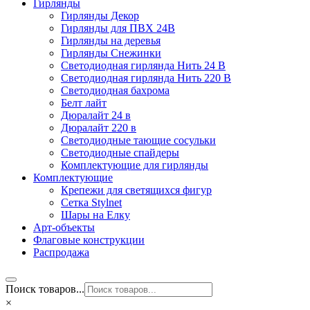
Гирлянды
Гирлянды Декор
Гирлянды для ПВХ 24В
Гирлянды на деревья
Гирлянды Снежинки
Светодиодная гирлянда Нить 24 В
Светодиодная гирлянда Нить 220 В
Светодиодная бахрома
Белт лайт
Дюралайт 24 в
Дюралайт 220 в
Светодиодные тающие сосульки
Светодиодные спайдеры
Комплектующие для гирлянды
Комплектующие
Крепежи для светящихся фигур
Сетка Stylnet
Шары на Елку
Арт-объекты
Флаговые конструкции
Распродажа
Поиск товаров...
×