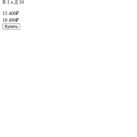
В 1 x Д 10
15 400
₽
18 490
₽
Купить