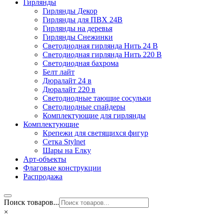
Гирлянды
Гирлянды Декор
Гирлянды для ПВХ 24В
Гирлянды на деревья
Гирлянды Снежинки
Светодиодная гирлянда Нить 24 В
Светодиодная гирлянда Нить 220 В
Светодиодная бахрома
Белт лайт
Дюралайт 24 в
Дюралайт 220 в
Светодиодные тающие сосульки
Светодиодные спайдеры
Комплектующие для гирлянды
Комплектующие
Крепежи для светящихся фигур
Сетка Stylnet
Шары на Елку
Арт-объекты
Флаговые конструкции
Распродажа
Поиск товаров...
×