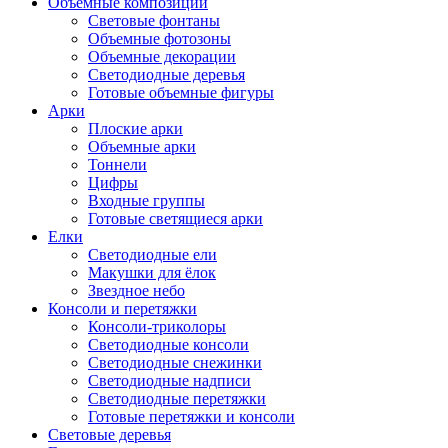
Объемные композиции
Световые фонтаны
Объемные фотозоны
Объемные декорации
Светодиодные деревья
Готовые объемные фигуры
Арки
Плоские арки
Объемные арки
Тоннели
Цифры
Входные группы
Готовые светящиеся арки
Елки
Светодиодные ели
Макушки для ёлок
Звездное небо
Консоли и перетяжки
Консоли-триколоры
Светодиодные консоли
Светодиодные снежинки
Светодиодные надписи
Светодиодные перетяжки
Готовые перетяжки и консоли
Световые деревья