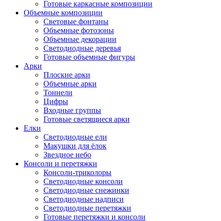
Готовые каркасные композиции
Объемные композиции
Световые фонтаны
Объемные фотозоны
Объемные декорации
Светодиодные деревья
Готовые объемные фигуры
Арки
Плоские арки
Объемные арки
Тоннели
Цифры
Входные группы
Готовые светящиеся арки
Елки
Светодиодные ели
Макушки для ёлок
Звездное небо
Консоли и перетяжки
Консоли-триколоры
Светодиодные консоли
Светодиодные снежинки
Светодиодные надписи
Светодиодные перетяжки
Готовые перетяжки и консоли