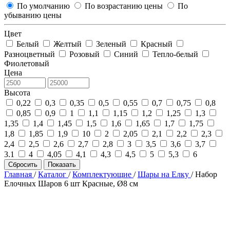
По умолчанию
По возрастанию цены
По
убыванию цены
Цвет
Белый
Желтый
Зеленый
Красный
Разноцветный
Розовый
Синий
Тепло-белый
Фиолетовый
Цена
Высота
0,22
0,3
0,35
0,5
0,55
0,7
0,75
0,8
0,85
0,9
1
1,1
1,15
1,2
1,25
1,3
1,35
1,4
1,45
1,5
1,6
1,65
1,7
1,75
1,8
1,85
1,9
10
2
2,05
2,1
2,2
2,3
2,4
2,5
2,6
2,7
2,8
3
3,5
3,6
3,7
3.1
4
4,05
4,1
4,3
4,5
5
5,3
6
Сбросить
Показать
Главная
/
Каталог
/
Комплектующие
/
Шары на Елку
/
Набор
Елочных Шаров 6 шт Красные, Ø8 см