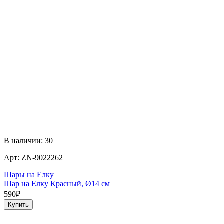
В наличии:
30
Арт:
ZN-9022262
Шары на Елку
Ш
Шар на Елку Красный, Ø14 см
5
590
₽
Купить