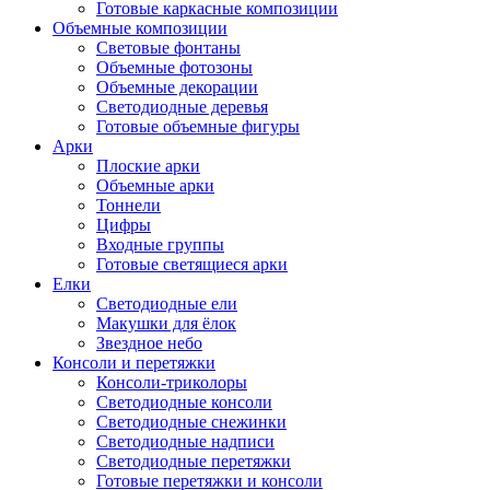
Готовые каркасные композиции
Объемные композиции
Световые фонтаны
Объемные фотозоны
Объемные декорации
Светодиодные деревья
Готовые объемные фигуры
Арки
Плоские арки
Объемные арки
Тоннели
Цифры
Входные группы
Готовые светящиеся арки
Елки
Светодиодные ели
Макушки для ёлок
Звездное небо
Консоли и перетяжки
Консоли-триколоры
Светодиодные консоли
Светодиодные снежинки
Светодиодные надписи
Светодиодные перетяжки
Готовые перетяжки и консоли