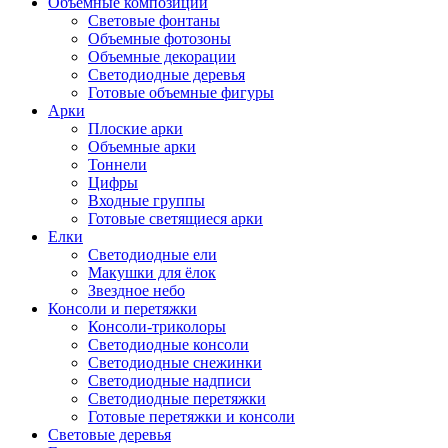
Объемные композиции
Световые фонтаны
Объемные фотозоны
Объемные декорации
Светодиодные деревья
Готовые объемные фигуры
Арки
Плоские арки
Объемные арки
Тоннели
Цифры
Входные группы
Готовые светящиеся арки
Елки
Светодиодные ели
Макушки для ёлок
Звездное небо
Консоли и перетяжки
Консоли-триколоры
Светодиодные консоли
Светодиодные снежинки
Светодиодные надписи
Светодиодные перетяжки
Готовые перетяжки и консоли
Световые деревья