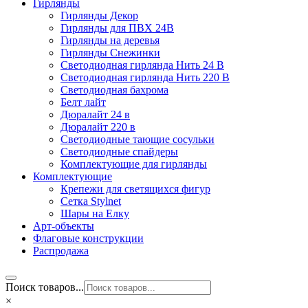
Гирлянды
Гирлянды Декор
Гирлянды для ПВХ 24В
Гирлянды на деревья
Гирлянды Снежинки
Светодиодная гирлянда Нить 24 В
Светодиодная гирлянда Нить 220 В
Светодиодная бахрома
Белт лайт
Дюралайт 24 в
Дюралайт 220 в
Светодиодные тающие сосульки
Светодиодные спайдеры
Комплектующие для гирлянды
Комплектующие
Крепежи для светящихся фигур
Сетка Stylnet
Шары на Елку
Арт-объекты
Флаговые конструкции
Распродажа
Поиск товаров...
×