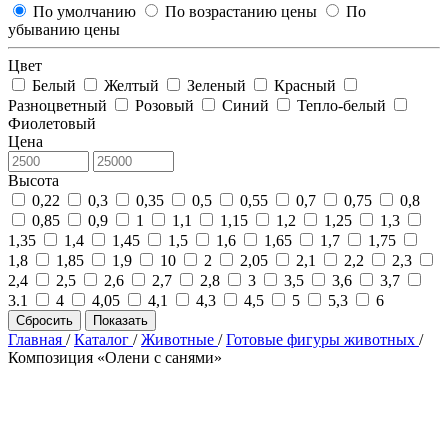
По умолчанию
По возрастанию цены
По
убыванию цены
Цвет
Белый
Желтый
Зеленый
Красный
Разноцветный
Розовый
Синий
Тепло-белый
Фиолетовый
Цена
Высота
0,22
0,3
0,35
0,5
0,55
0,7
0,75
0,8
0,85
0,9
1
1,1
1,15
1,2
1,25
1,3
1,35
1,4
1,45
1,5
1,6
1,65
1,7
1,75
1,8
1,85
1,9
10
2
2,05
2,1
2,2
2,3
2,4
2,5
2,6
2,7
2,8
3
3,5
3,6
3,7
3.1
4
4,05
4,1
4,3
4,5
5
5,3
6
Сбросить
Показать
Главная
/
Каталог
/
Животные
/
Готовые фигуры животных
/
Композиция «Олени с санями»