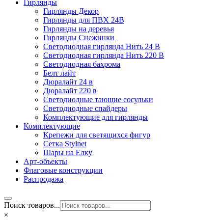
Гирлянды
Гирлянды Декор
Гирлянды для ПВХ 24В
Гирлянды на деревья
Гирлянды Снежинки
Светодиодная гирлянда Нить 24 В
Светодиодная гирлянда Нить 220 В
Светодиодная бахрома
Белт лайт
Дюралайт 24 в
Дюралайт 220 в
Светодиодные тающие сосульки
Светодиодные спайдеры
Комплектующие для гирлянды
Комплектующие
Крепежи для светящихся фигур
Сетка Stylnet
Шары на Елку
Арт-объекты
Флаговые конструкции
Распродажа
Поиск товаров...
×