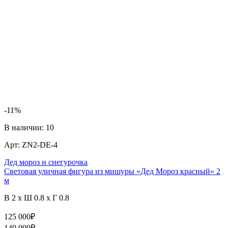
-11%
В наличии:
10
Арт:
ZN2-DE-4
Дед мороз и снегурочка
Световая уличная фигура из мишуры «Дед Мороз красный» 2
м
В 2 x Ш 0.8 x Г 0.8
125 000
₽
140 000
₽