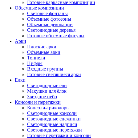
Готовые каркасные композиции
Объемные композиции
Световые фонтаны
Объемные фотозоны
Объемные декорации
Светодиодные деревья
Готовые объемные фигуры
Арки
Плоские арки
Объемные арки
Тоннели
Цифры
Входные группы
Готовые светящиеся арки
Елки
Светодиодные ели
Макушки для ёлок
Звездное небо
Консоли и перетяжки
Консоли-триколоры
Светодиодные консоли
Светодиодные снежинки
Светодиодные надписи
Светодиодные перетяжки
Готовые перетяжки и консоли