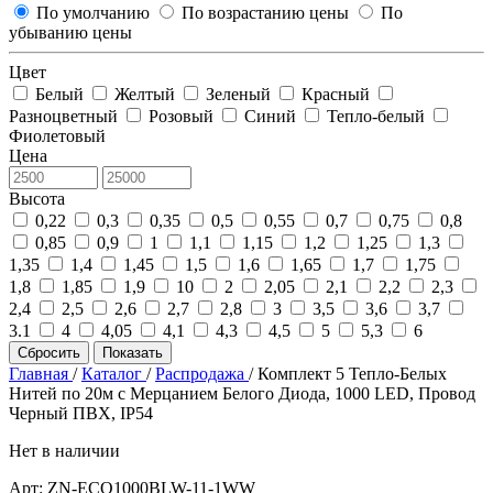
По умолчанию
По возрастанию цены
По
убыванию цены
Цвет
Белый
Желтый
Зеленый
Красный
Разноцветный
Розовый
Синий
Тепло-белый
Фиолетовый
Цена
Высота
0,22
0,3
0,35
0,5
0,55
0,7
0,75
0,8
0,85
0,9
1
1,1
1,15
1,2
1,25
1,3
1,35
1,4
1,45
1,5
1,6
1,65
1,7
1,75
1,8
1,85
1,9
10
2
2,05
2,1
2,2
2,3
2,4
2,5
2,6
2,7
2,8
3
3,5
3,6
3,7
3.1
4
4,05
4,1
4,3
4,5
5
5,3
6
Сбросить
Показать
Главная
/
Каталог
/
Распродажа
/
Комплект 5 Тепло-Белых
Нитей по 20м с Мерцанием Белого Диода, 1000 LED, Провод
Черный ПВХ, IP54
Нет в наличии
Арт:
ZN-ECO1000BLW-11-1WW