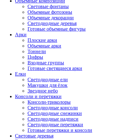
Объемные композиции
Световые фонтаны
Объемные фотозоны
Объемные декорации
Светодиодные деревья
Готовые объемные фигуры
Арки
Плоские арки
Объемные арки
Тоннели
Цифры
Входные группы
Готовые светящиеся арки
Елки
Светодиодные ели
Макушки для ёлок
Звездное небо
Консоли и перетяжки
Консоли-триколоры
Светодиодные консоли
Светодиодные снежинки
Светодиодные надписи
Светодиодные перетяжки
Готовые перетяжки и консоли
Световые деревья