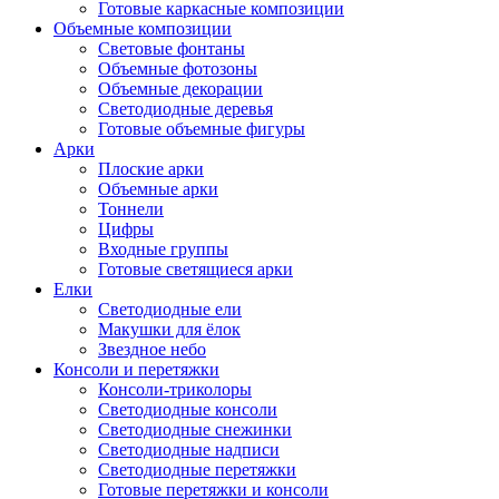
Готовые каркасные композиции
Объемные композиции
Световые фонтаны
Объемные фотозоны
Объемные декорации
Светодиодные деревья
Готовые объемные фигуры
Арки
Плоские арки
Объемные арки
Тоннели
Цифры
Входные группы
Готовые светящиеся арки
Елки
Светодиодные ели
Макушки для ёлок
Звездное небо
Консоли и перетяжки
Консоли-триколоры
Светодиодные консоли
Светодиодные снежинки
Светодиодные надписи
Светодиодные перетяжки
Готовые перетяжки и консоли