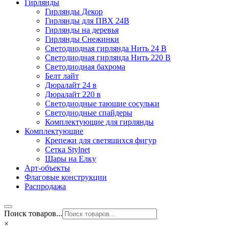
Гирлянды
Гирлянды Декор
Гирлянды для ПВХ 24В
Гирлянды на деревья
Гирлянды Снежинки
Светодиодная гирлянда Нить 24 В
Светодиодная гирлянда Нить 220 В
Светодиодная бахрома
Белт лайт
Дюралайт 24 в
Дюралайт 220 в
Светодиодные тающие сосульки
Светодиодные спайдеры
Комплектующие для гирлянды
Комплектующие
Крепежи для светящихся фигур
Сетка Stylnet
Шары на Елку
Арт-объекты
Флаговые конструкции
Распродажа
Поиск товаров...
×