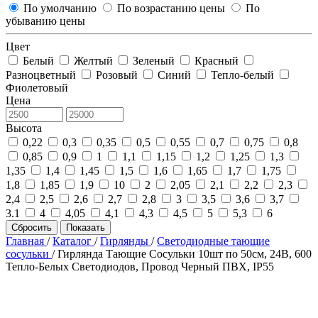
По умолчанию
По возрастанию цены
По
убыванию цены
Цвет
Белый
Желтый
Зеленый
Красный
Разноцветный
Розовый
Синий
Тепло-белый
Фиолетовый
Цена
Высота
0,22
0,3
0,35
0,5
0,55
0,7
0,75
0,8
0,85
0,9
1
1,1
1,15
1,2
1,25
1,3
1,35
1,4
1,45
1,5
1,6
1,65
1,7
1,75
1,8
1,85
1,9
10
2
2,05
2,1
2,2
2,3
2,4
2,5
2,6
2,7
2,8
3
3,5
3,6
3,7
3.1
4
4,05
4,1
4,3
4,5
5
5,3
6
Сбросить
Показать
Главная
/
Каталог
/
Гирлянды
/
Светодиодные тающие
сосульки
/
Гирлянда Тающие Сосульки 10шт по 50см, 24В, 600
Тепло-Белых Светодиодов, Провод Черный ПВХ, IP55