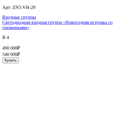
Арт:
ZN5-VH-29
Входные группы
Светодиодная входная группа «Новогодняя игрушка со
снежинками»
В 4
490 000
₽
540 000
₽
Купить