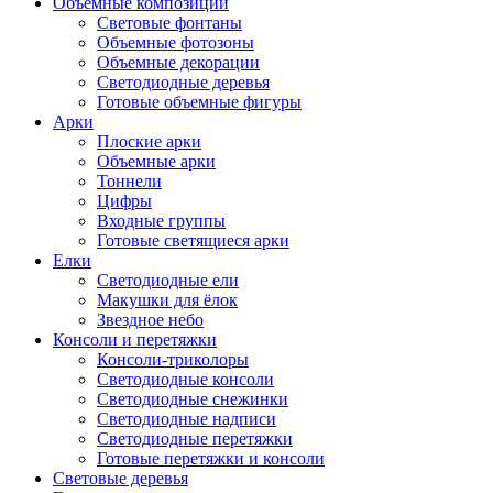
Объемные композиции
Световые фонтаны
Объемные фотозоны
Объемные декорации
Светодиодные деревья
Готовые объемные фигуры
Арки
Плоские арки
Объемные арки
Тоннели
Цифры
Входные группы
Готовые светящиеся арки
Елки
Светодиодные ели
Макушки для ёлок
Звездное небо
Консоли и перетяжки
Консоли-триколоры
Светодиодные консоли
Светодиодные снежинки
Светодиодные надписи
Светодиодные перетяжки
Готовые перетяжки и консоли
Световые деревья