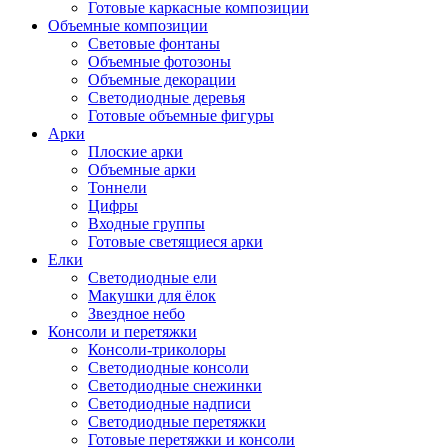
Готовые каркасные композиции
Объемные композиции
Световые фонтаны
Объемные фотозоны
Объемные декорации
Светодиодные деревья
Готовые объемные фигуры
Арки
Плоские арки
Объемные арки
Тоннели
Цифры
Входные группы
Готовые светящиеся арки
Елки
Светодиодные ели
Макушки для ёлок
Звездное небо
Консоли и перетяжки
Консоли-триколоры
Светодиодные консоли
Светодиодные снежинки
Светодиодные надписи
Светодиодные перетяжки
Готовые перетяжки и консоли