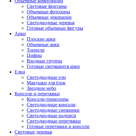
Объемные композиции
Световые фонтаны
Объемные фотозоны
Объемные декорации
Светодиодные деревья
Готовые объемные фигуры
Арки
Плоские арки
Объемные арки
Тоннели
Цифры
Входные группы
Готовые светящиеся арки
Елки
Светодиодные ели
Макушки для ёлок
Звездное небо
Консоли и перетяжки
Консоли-триколоры
Светодиодные консоли
Светодиодные снежинки
Светодиодные надписи
Светодиодные перетяжки
Готовые перетяжки и консоли
Световые деревья