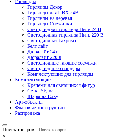
Гирлянды
Гирлянды Декор
Гирлянды для ПВХ 24В
Гирлянды на деревья
Гирлянды Снежинки
Светодиодная гирлянда Нить 24 В
Светодиодная гирлянда Нить 220 В
Светодиодная бахрома
Белт лайт
Дюралайт 24 в
Дюралайт 220 в
Светодиодные тающие сосульки
Светодиодные спайдеры
Комплектующие для гирлянды
Комплектующие
Крепежи для светящихся фигур
Сетка Stylnet
Шары на Елку
Арт-объекты
Флаговые конструкции
Распродажа
Поиск товаров...
×