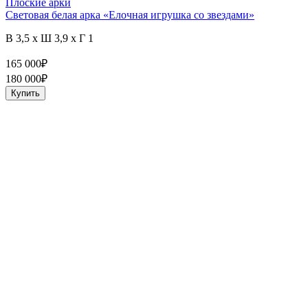
Плоские арки
С
Световая белая арка «Елочная игрушка со звездами»
5
В 3,5 x Ш 3,9 x Г 1
165 000
₽
180 000
₽
Купить