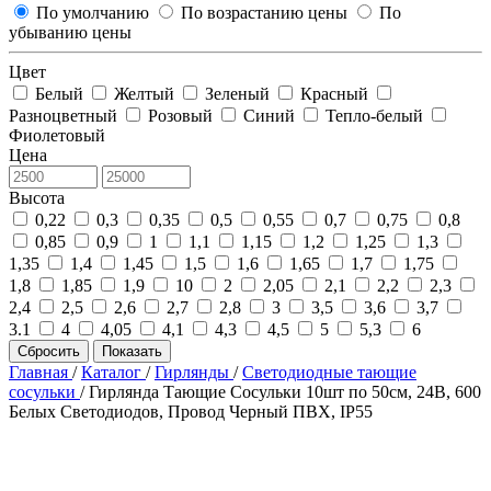
По умолчанию
По возрастанию цены
По
убыванию цены
Цвет
Белый
Желтый
Зеленый
Красный
Разноцветный
Розовый
Синий
Тепло-белый
Фиолетовый
Цена
Высота
0,22
0,3
0,35
0,5
0,55
0,7
0,75
0,8
0,85
0,9
1
1,1
1,15
1,2
1,25
1,3
1,35
1,4
1,45
1,5
1,6
1,65
1,7
1,75
1,8
1,85
1,9
10
2
2,05
2,1
2,2
2,3
2,4
2,5
2,6
2,7
2,8
3
3,5
3,6
3,7
3.1
4
4,05
4,1
4,3
4,5
5
5,3
6
Сбросить
Показать
Главная
/
Каталог
/
Гирлянды
/
Светодиодные тающие
сосульки
/
Гирлянда Тающие Сосульки 10шт по 50см, 24В, 600
Белых Светодиодов, Провод Черный ПВХ, IP55