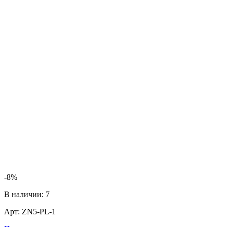
-8%
П
В наличии:
7
Арт:
ZN5-PL-1