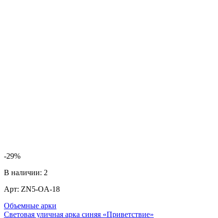
-29%
П
В наличии:
2
Арт:
ZN5-OA-18
Объемные арки
Ф
Световая уличная арка синяя «Приветствие»
7