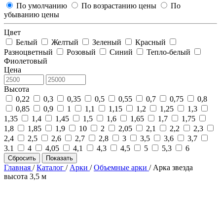
По умолчанию
По возрастанию цены
По
убыванию цены
Цвет
Белый
Желтый
Зеленый
Красный
Разноцветный
Розовый
Синий
Тепло-белый
Фиолетовый
Цена
Высота
0,22
0,3
0,35
0,5
0,55
0,7
0,75
0,8
0,85
0,9
1
1,1
1,15
1,2
1,25
1,3
1,35
1,4
1,45
1,5
1,6
1,65
1,7
1,75
1,8
1,85
1,9
10
2
2,05
2,1
2,2
2,3
2,4
2,5
2,6
2,7
2,8
3
3,5
3,6
3,7
3.1
4
4,05
4,1
4,3
4,5
5
5,3
6
Сбросить
Показать
Главная
/
Каталог
/
Арки
/
Объемные арки
/
Арка звезда
высота 3,5 м