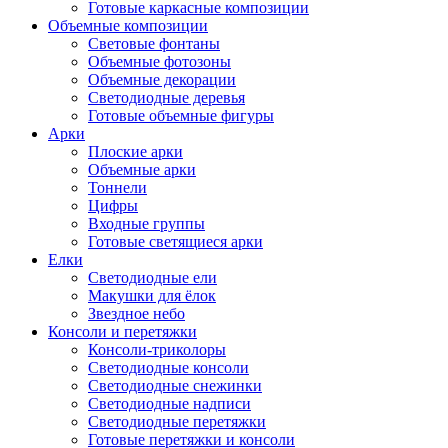
Готовые каркасные композиции
Объемные композиции
Световые фонтаны
Объемные фотозоны
Объемные декорации
Светодиодные деревья
Готовые объемные фигуры
Арки
Плоские арки
Объемные арки
Тоннели
Цифры
Входные группы
Готовые светящиеся арки
Елки
Светодиодные ели
Макушки для ёлок
Звездное небо
Консоли и перетяжки
Консоли-триколоры
Светодиодные консоли
Светодиодные снежинки
Светодиодные надписи
Светодиодные перетяжки
Готовые перетяжки и консоли