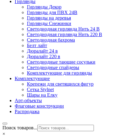
Гирлянды
Гирлянды Декор
Гирлянды для ПВХ 24В
Гирлянды на деревья
Гирлянды Снежинки
Светодиодная гирлянда Нить 24 В
Светодиодная гирлянда Нить 220 В
Светодиодная бахрома
Белт лайт
Дюралайт 24 в
Дюралайт 220 в
Светодиодные тающие сосульки
Светодиодные спайдеры
Комплектующие для гирлянды
Комплектующие
Крепежи для светящихся фигур
Сетка Stylnet
Шары на Елку
Арт-объекты
Флаговые конструкции
Распродажа
Поиск товаров...
×