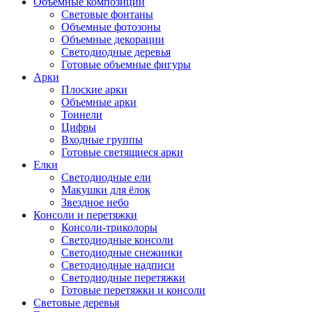
Объемные композиции
Световые фонтаны
Объемные фотозоны
Объемные декорации
Светодиодные деревья
Готовые объемные фигуры
Арки
Плоские арки
Объемные арки
Тоннели
Цифры
Входные группы
Готовые светящиеся арки
Елки
Светодиодные ели
Макушки для ёлок
Звездное небо
Консоли и перетяжки
Консоли-триколоры
Светодиодные консоли
Светодиодные снежинки
Светодиодные надписи
Светодиодные перетяжки
Готовые перетяжки и консоли
Световые деревья