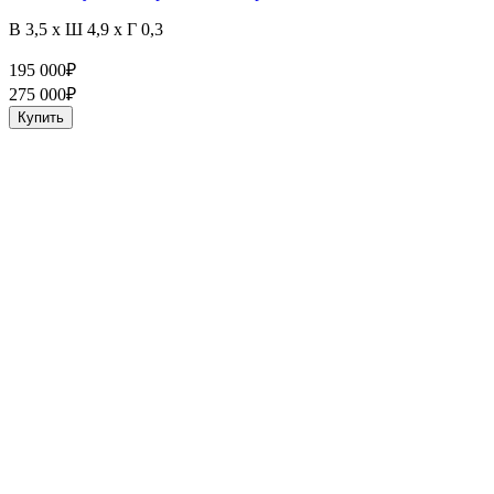
В 3,5 x Ш 4,9 x Г 0,3
195 000
₽
275 000
₽
Купить