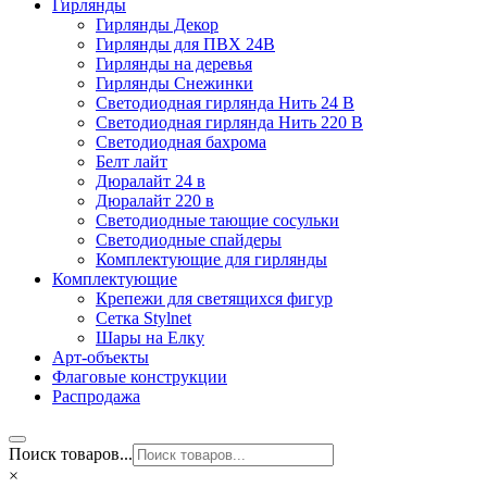
Гирлянды
Гирлянды Декор
Гирлянды для ПВХ 24В
Гирлянды на деревья
Гирлянды Снежинки
Светодиодная гирлянда Нить 24 В
Светодиодная гирлянда Нить 220 В
Светодиодная бахрома
Белт лайт
Дюралайт 24 в
Дюралайт 220 в
Светодиодные тающие сосульки
Светодиодные спайдеры
Комплектующие для гирлянды
Комплектующие
Крепежи для светящихся фигур
Сетка Stylnet
Шары на Елку
Арт-объекты
Флаговые конструкции
Распродажа
Поиск товаров...
×