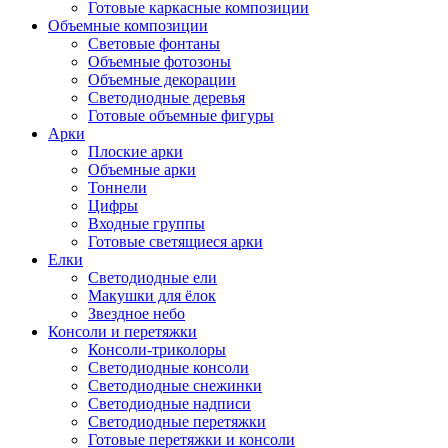
Готовые каркасные композиции
Объемные композиции
Световые фонтаны
Объемные фотозоны
Объемные декорации
Светодиодные деревья
Готовые объемные фигуры
Арки
Плоские арки
Объемные арки
Тоннели
Цифры
Входные группы
Готовые светящиеся арки
Елки
Светодиодные ели
Макушки для ёлок
Звездное небо
Консоли и перетяжки
Консоли-триколоры
Светодиодные консоли
Светодиодные снежинки
Светодиодные надписи
Светодиодные перетяжки
Готовые перетяжки и консоли