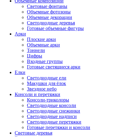
Объемные композиции
Световые фонтаны
Объемные фотозоны
Объемные декорации
Светодиодные деревья
Готовые объемные фигуры
Арки
Плоские арки
Объемные арки
Тоннели
Цифры
Входные группы
Готовые светящиеся арки
Елки
Светодиодные ели
Макушки для ёлок
Звездное небо
Консоли и перетяжки
Консоли-триколоры
Светодиодные консоли
Светодиодные снежинки
Светодиодные надписи
Светодиодные перетяжки
Готовые перетяжки и консоли
Световые деревья