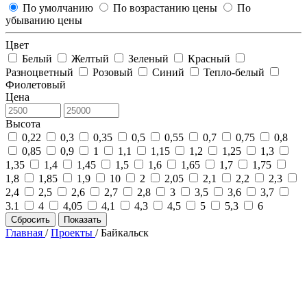
По умолчанию
По возрастанию цены
По
убыванию цены
Цвет
Белый
Желтый
Зеленый
Красный
Разноцветный
Розовый
Синий
Тепло-белый
Фиолетовый
Цена
Высота
0,22
0,3
0,35
0,5
0,55
0,7
0,75
0,8
0,85
0,9
1
1,1
1,15
1,2
1,25
1,3
1,35
1,4
1,45
1,5
1,6
1,65
1,7
1,75
1,8
1,85
1,9
10
2
2,05
2,1
2,2
2,3
2,4
2,5
2,6
2,7
2,8
3
3,5
3,6
3,7
3.1
4
4,05
4,1
4,3
4,5
5
5,3
6
Сбросить
Показать
Главная
/
Проекты
/
Байкальск