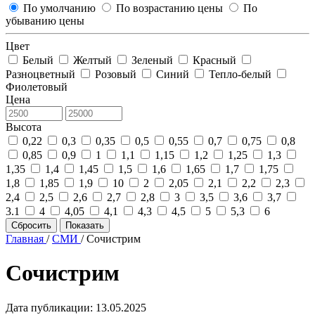
По умолчанию
По возрастанию цены
По
убыванию цены
Цвет
Белый
Желтый
Зеленый
Красный
Разноцветный
Розовый
Синий
Тепло-белый
Фиолетовый
Цена
Высота
0,22
0,3
0,35
0,5
0,55
0,7
0,75
0,8
0,85
0,9
1
1,1
1,15
1,2
1,25
1,3
1,35
1,4
1,45
1,5
1,6
1,65
1,7
1,75
1,8
1,85
1,9
10
2
2,05
2,1
2,2
2,3
2,4
2,5
2,6
2,7
2,8
3
3,5
3,6
3,7
3.1
4
4,05
4,1
4,3
4,5
5
5,3
6
Сбросить
Показать
Главная
/
СМИ
/
Сочистрим
Сочистрим
Дата публикации:
13.05.2025