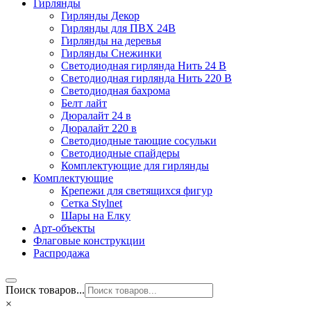
Гирлянды
Гирлянды Декор
Гирлянды для ПВХ 24В
Гирлянды на деревья
Гирлянды Снежинки
Светодиодная гирлянда Нить 24 В
Светодиодная гирлянда Нить 220 В
Светодиодная бахрома
Белт лайт
Дюралайт 24 в
Дюралайт 220 в
Светодиодные тающие сосульки
Светодиодные спайдеры
Комплектующие для гирлянды
Комплектующие
Крепежи для светящихся фигур
Сетка Stylnet
Шары на Елку
Арт-объекты
Флаговые конструкции
Распродажа
Поиск товаров...
×