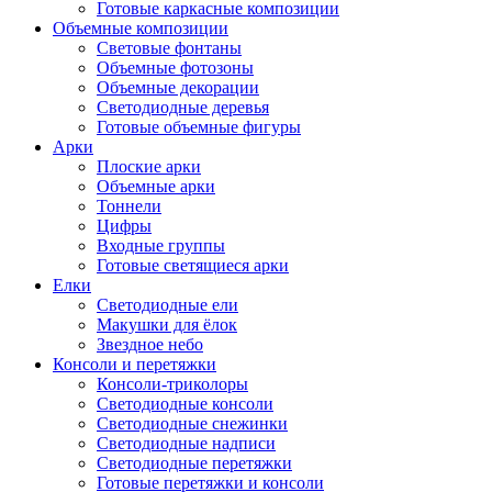
Готовые каркасные композиции
Объемные композиции
Световые фонтаны
Объемные фотозоны
Объемные декорации
Светодиодные деревья
Готовые объемные фигуры
Арки
Плоские арки
Объемные арки
Тоннели
Цифры
Входные группы
Готовые светящиеся арки
Елки
Светодиодные ели
Макушки для ёлок
Звездное небо
Консоли и перетяжки
Консоли-триколоры
Светодиодные консоли
Светодиодные снежинки
Светодиодные надписи
Светодиодные перетяжки
Готовые перетяжки и консоли