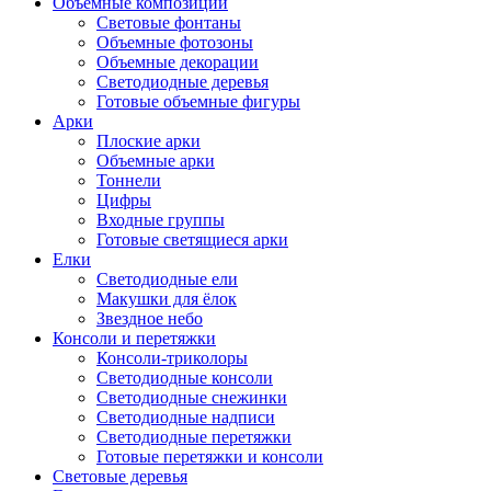
Объемные композиции
Световые фонтаны
Объемные фотозоны
Объемные декорации
Светодиодные деревья
Готовые объемные фигуры
Арки
Плоские арки
Объемные арки
Тоннели
Цифры
Входные группы
Готовые светящиеся арки
Елки
Светодиодные ели
Макушки для ёлок
Звездное небо
Консоли и перетяжки
Консоли-триколоры
Светодиодные консоли
Светодиодные снежинки
Светодиодные надписи
Светодиодные перетяжки
Готовые перетяжки и консоли
Световые деревья