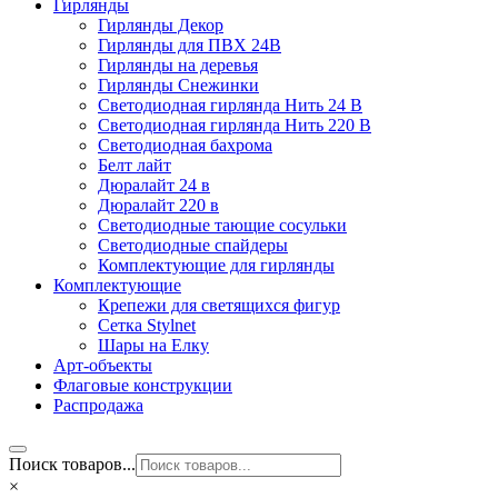
Гирлянды
Гирлянды Декор
Гирлянды для ПВХ 24В
Гирлянды на деревья
Гирлянды Снежинки
Светодиодная гирлянда Нить 24 В
Светодиодная гирлянда Нить 220 В
Светодиодная бахрома
Белт лайт
Дюралайт 24 в
Дюралайт 220 в
Светодиодные тающие сосульки
Светодиодные спайдеры
Комплектующие для гирлянды
Комплектующие
Крепежи для светящихся фигур
Сетка Stylnet
Шары на Елку
Арт-объекты
Флаговые конструкции
Распродажа
Поиск товаров...
×