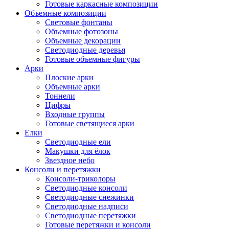
Готовые каркасные композиции
Объемные композиции
Световые фонтаны
Объемные фотозоны
Объемные декорации
Светодиодные деревья
Готовые объемные фигуры
Арки
Плоские арки
Объемные арки
Тоннели
Цифры
Входные группы
Готовые светящиеся арки
Елки
Светодиодные ели
Макушки для ёлок
Звездное небо
Консоли и перетяжки
Консоли-триколоры
Светодиодные консоли
Светодиодные снежинки
Светодиодные надписи
Светодиодные перетяжки
Готовые перетяжки и консоли