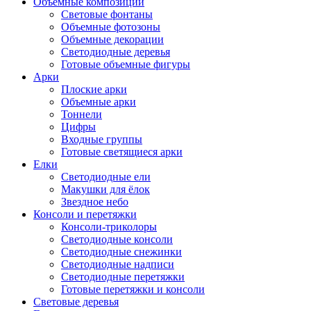
Объемные композиции
Световые фонтаны
Объемные фотозоны
Объемные декорации
Светодиодные деревья
Готовые объемные фигуры
Арки
Плоские арки
Объемные арки
Тоннели
Цифры
Входные группы
Готовые светящиеся арки
Елки
Светодиодные ели
Макушки для ёлок
Звездное небо
Консоли и перетяжки
Консоли-триколоры
Светодиодные консоли
Светодиодные снежинки
Светодиодные надписи
Светодиодные перетяжки
Готовые перетяжки и консоли
Световые деревья