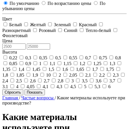
По умолчанию
По возрастанию цены
По
убыванию цены
Цвет
Белый
Желтый
Зеленый
Красный
Разноцветный
Розовый
Синий
Тепло-белый
Фиолетовый
Цена
Высота
0,22
0,3
0,35
0,5
0,55
0,7
0,75
0,8
0,85
0,9
1
1,1
1,15
1,2
1,25
1,3
1,35
1,4
1,45
1,5
1,6
1,65
1,7
1,75
1,8
1,85
1,9
10
2
2,05
2,1
2,2
2,3
2,4
2,5
2,6
2,7
2,8
3
3,5
3,6
3,7
3.1
4
4,05
4,1
4,3
4,5
5
5,3
6
Сбросить
Показать
Главная
/
Частые вопросы
/
Какие материалы используете при
производстве?
Какие материалы
используете при