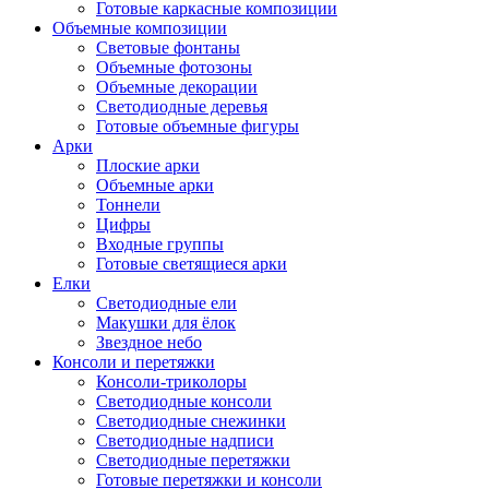
Готовые каркасные композиции
Объемные композиции
Световые фонтаны
Объемные фотозоны
Объемные декорации
Светодиодные деревья
Готовые объемные фигуры
Арки
Плоские арки
Объемные арки
Тоннели
Цифры
Входные группы
Готовые светящиеся арки
Елки
Светодиодные ели
Макушки для ёлок
Звездное небо
Консоли и перетяжки
Консоли-триколоры
Светодиодные консоли
Светодиодные снежинки
Светодиодные надписи
Светодиодные перетяжки
Готовые перетяжки и консоли