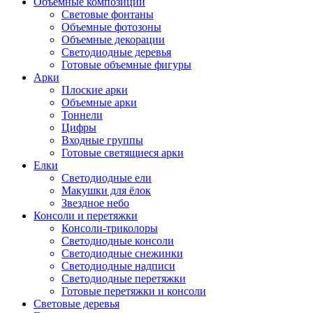
Объемные композиции
Световые фонтаны
Объемные фотозоны
Объемные декорации
Светодиодные деревья
Готовые объемные фигуры
Арки
Плоские арки
Объемные арки
Тоннели
Цифры
Входные группы
Готовые светящиеся арки
Елки
Светодиодные ели
Макушки для ёлок
Звездное небо
Консоли и перетяжки
Консоли-триколоры
Светодиодные консоли
Светодиодные снежинки
Светодиодные надписи
Светодиодные перетяжки
Готовые перетяжки и консоли
Световые деревья