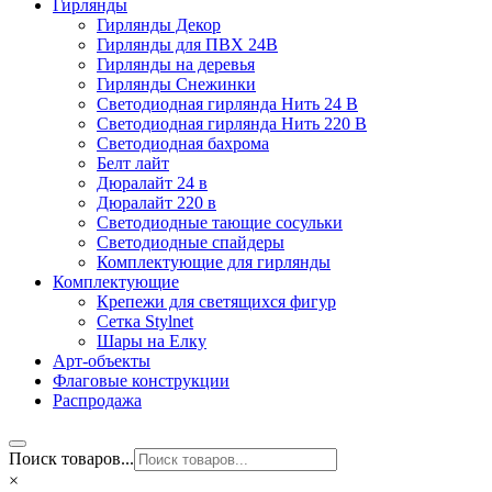
Гирлянды
Гирлянды Декор
Гирлянды для ПВХ 24В
Гирлянды на деревья
Гирлянды Снежинки
Светодиодная гирлянда Нить 24 В
Светодиодная гирлянда Нить 220 В
Светодиодная бахрома
Белт лайт
Дюралайт 24 в
Дюралайт 220 в
Светодиодные тающие сосульки
Светодиодные спайдеры
Комплектующие для гирлянды
Комплектующие
Крепежи для светящихся фигур
Сетка Stylnet
Шары на Елку
Арт-объекты
Флаговые конструкции
Распродажа
Поиск товаров...
×