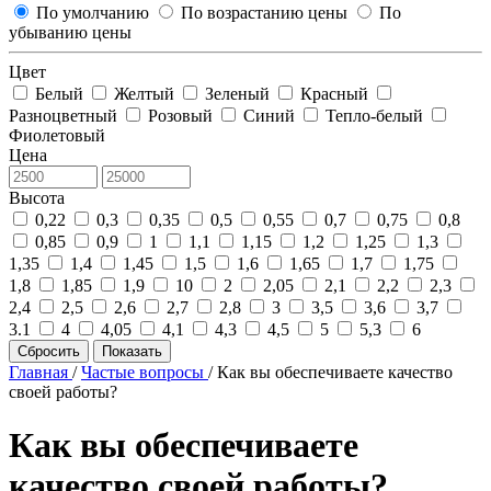
По умолчанию
По возрастанию цены
По
убыванию цены
Цвет
Белый
Желтый
Зеленый
Красный
Разноцветный
Розовый
Синий
Тепло-белый
Фиолетовый
Цена
Высота
0,22
0,3
0,35
0,5
0,55
0,7
0,75
0,8
0,85
0,9
1
1,1
1,15
1,2
1,25
1,3
1,35
1,4
1,45
1,5
1,6
1,65
1,7
1,75
1,8
1,85
1,9
10
2
2,05
2,1
2,2
2,3
2,4
2,5
2,6
2,7
2,8
3
3,5
3,6
3,7
3.1
4
4,05
4,1
4,3
4,5
5
5,3
6
Сбросить
Показать
Главная
/
Частые вопросы
/
Как вы обеспечиваете качество
своей работы?
Как вы обеспечиваете
качество своей работы?