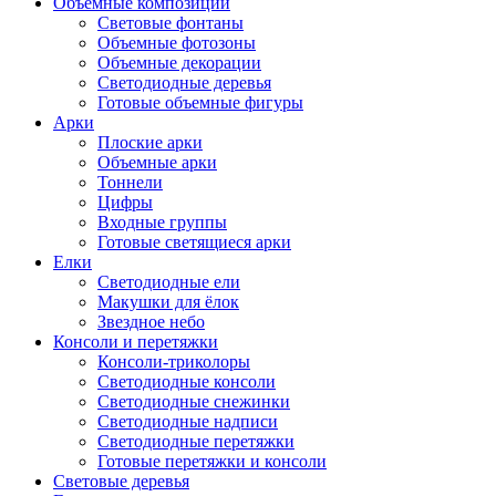
Объемные композиции
Световые фонтаны
Объемные фотозоны
Объемные декорации
Светодиодные деревья
Готовые объемные фигуры
Арки
Плоские арки
Объемные арки
Тоннели
Цифры
Входные группы
Готовые светящиеся арки
Елки
Светодиодные ели
Макушки для ёлок
Звездное небо
Консоли и перетяжки
Консоли-триколоры
Светодиодные консоли
Светодиодные снежинки
Светодиодные надписи
Светодиодные перетяжки
Готовые перетяжки и консоли
Световые деревья