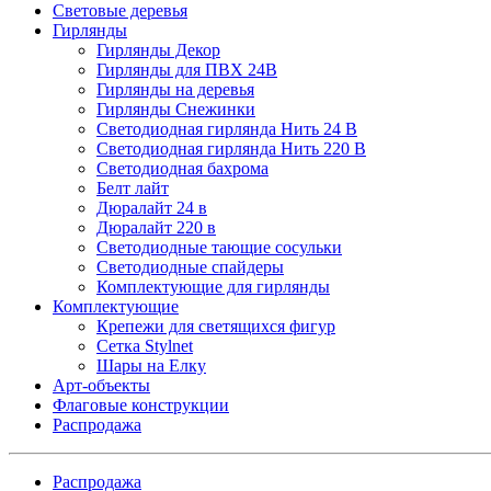
Световые деревья
Гирлянды
Гирлянды Декор
Гирлянды для ПВХ 24В
Гирлянды на деревья
Гирлянды Снежинки
Светодиодная гирлянда Нить 24 В
Светодиодная гирлянда Нить 220 В
Светодиодная бахрома
Белт лайт
Дюралайт 24 в
Дюралайт 220 в
Светодиодные тающие сосульки
Светодиодные спайдеры
Комплектующие для гирлянды
Комплектующие
Крепежи для светящихся фигур
Сетка Stylnet
Шары на Елку
Арт-объекты
Флаговые конструкции
Распродажа
Распродажа