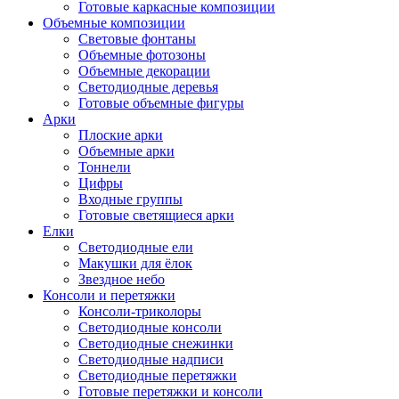
Готовые каркасные композиции
Объемные композиции
Световые фонтаны
Объемные фотозоны
Объемные декорации
Светодиодные деревья
Готовые объемные фигуры
Арки
Плоские арки
Объемные арки
Тоннели
Цифры
Входные группы
Готовые светящиеся арки
Елки
Светодиодные ели
Макушки для ёлок
Звездное небо
Консоли и перетяжки
Консоли-триколоры
Светодиодные консоли
Светодиодные снежинки
Светодиодные надписи
Светодиодные перетяжки
Готовые перетяжки и консоли