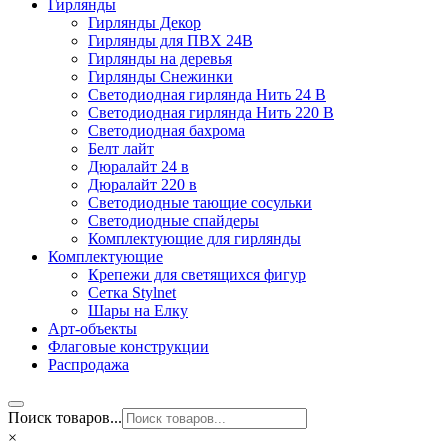
Гирлянды
Гирлянды Декор
Гирлянды для ПВХ 24В
Гирлянды на деревья
Гирлянды Снежинки
Светодиодная гирлянда Нить 24 В
Светодиодная гирлянда Нить 220 В
Светодиодная бахрома
Белт лайт
Дюралайт 24 в
Дюралайт 220 в
Светодиодные тающие сосульки
Светодиодные спайдеры
Комплектующие для гирлянды
Комплектующие
Крепежи для светящихся фигур
Сетка Stylnet
Шары на Елку
Арт-объекты
Флаговые конструкции
Распродажа
Поиск товаров...
×