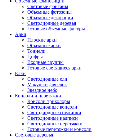
Объемные композиции
Световые фонтаны
Объемные фотозоны
Объемные декорации
Светодиодные деревья
Готовые объемные фигуры
Арки
Плоские арки
Объемные арки
Тоннели
Цифры
Входные группы
Готовые светящиеся арки
Елки
Светодиодные ели
Макушки для ёлок
Звездное небо
Консоли и перетяжки
Консоли-триколоры
Светодиодные консоли
Светодиодные снежинки
Светодиодные надписи
Светодиодные перетяжки
Готовые перетяжки и консоли
Световые деревья