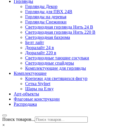
Гирлянды
Гирлянды Декор
Гирлянды для ПВХ 24В
Гирлянды на деревья
Гирлянды Снежинки
Светодиодная гирлянда Нить 24 В
Светодиодная гирлянда Нить 220 В
Светодиодная бахрома
Белт лайт
Дюралайт 24 в
Дюралайт 220 в
Светодиодные тающие сосульки
Светодиодные спайдеры
Комплектующие для гирлянды
Комплектующие
Крепежи для светящихся фигур
Сетка Stylnet
Шары на Елку
Арт-объекты
Флаговые конструкции
Распродажа
Поиск товаров...
×