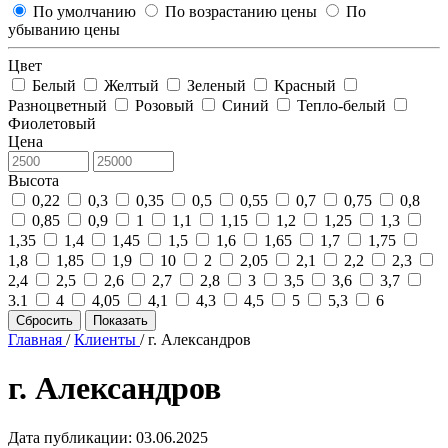
По умолчанию
По возрастанию цены
По
убыванию цены
Цвет
Белый
Желтый
Зеленый
Красный
Разноцветный
Розовый
Синий
Тепло-белый
Фиолетовый
Цена
Высота
0,22
0,3
0,35
0,5
0,55
0,7
0,75
0,8
0,85
0,9
1
1,1
1,15
1,2
1,25
1,3
1,35
1,4
1,45
1,5
1,6
1,65
1,7
1,75
1,8
1,85
1,9
10
2
2,05
2,1
2,2
2,3
2,4
2,5
2,6
2,7
2,8
3
3,5
3,6
3,7
3.1
4
4,05
4,1
4,3
4,5
5
5,3
6
Сбросить
Показать
Главная
/
Клиенты
/
г. Александров
г. Александров
Дата публикации:
03.06.2025