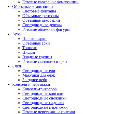
Готовые каркасные композиции
Объемные композиции
Световые фонтаны
Объемные фотозоны
Объемные декорации
Светодиодные деревья
Готовые объемные фигуры
Арки
Плоские арки
Объемные арки
Тоннели
Цифры
Входные группы
Готовые светящиеся арки
Елки
Светодиодные ели
Макушки для ёлок
Звездное небо
Консоли и перетяжки
Консоли-триколоры
Светодиодные консоли
Светодиодные снежинки
Светодиодные надписи
Светодиодные перетяжки
Готовые перетяжки и консоли