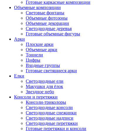
Готовые каркасные композиции
Объемные композиции
Световые фонтаны
Объемные фотозоны
Объемные декорации
Светодиодные деревья
Готовые объемные фигуры
Арки
Плоские арки
Объемные арки
Тоннели
Цифры
Входные группы
Готовые светящиеся арки
Елки
Светодиодные ели
Макушки для ёлок
Звездное небо
Консоли и перетяжки
Консоли-триколоры
Светодиодные консоли
Светодиодные снежинки
Светодиодные надписи
Светодиодные перетяжки
Готовые перетяжки и консоли