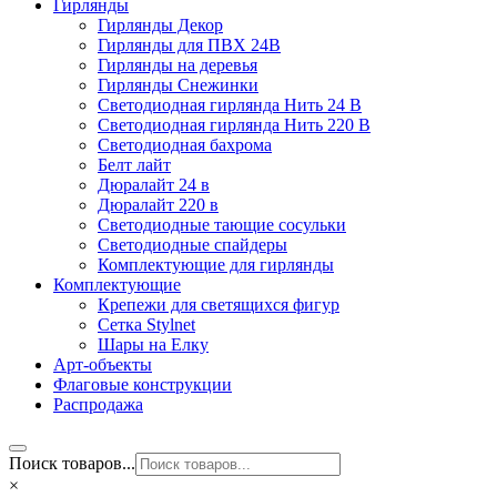
Гирлянды
Гирлянды Декор
Гирлянды для ПВХ 24В
Гирлянды на деревья
Гирлянды Снежинки
Светодиодная гирлянда Нить 24 В
Светодиодная гирлянда Нить 220 В
Светодиодная бахрома
Белт лайт
Дюралайт 24 в
Дюралайт 220 в
Светодиодные тающие сосульки
Светодиодные спайдеры
Комплектующие для гирлянды
Комплектующие
Крепежи для светящихся фигур
Сетка Stylnet
Шары на Елку
Арт-объекты
Флаговые конструкции
Распродажа
Поиск товаров...
×