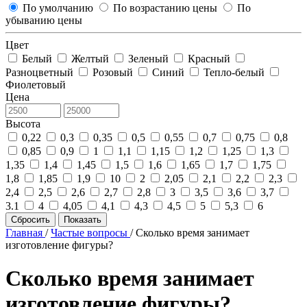
По умолчанию
По возрастанию цены
По
убыванию цены
Цвет
Белый
Желтый
Зеленый
Красный
Разноцветный
Розовый
Синий
Тепло-белый
Фиолетовый
Цена
Высота
0,22
0,3
0,35
0,5
0,55
0,7
0,75
0,8
0,85
0,9
1
1,1
1,15
1,2
1,25
1,3
1,35
1,4
1,45
1,5
1,6
1,65
1,7
1,75
1,8
1,85
1,9
10
2
2,05
2,1
2,2
2,3
2,4
2,5
2,6
2,7
2,8
3
3,5
3,6
3,7
3.1
4
4,05
4,1
4,3
4,5
5
5,3
6
Сбросить
Показать
Главная
/
Частые вопросы
/
Сколько время занимает
изготовление фигуры?
Сколько время занимает
изготовление фигуры?