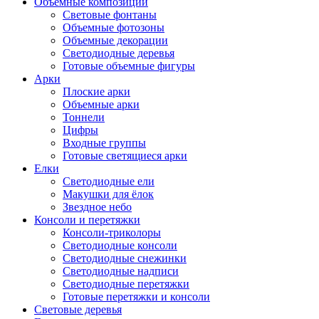
Объемные композиции
Световые фонтаны
Объемные фотозоны
Объемные декорации
Светодиодные деревья
Готовые объемные фигуры
Арки
Плоские арки
Объемные арки
Тоннели
Цифры
Входные группы
Готовые светящиеся арки
Елки
Светодиодные ели
Макушки для ёлок
Звездное небо
Консоли и перетяжки
Консоли-триколоры
Светодиодные консоли
Светодиодные снежинки
Светодиодные надписи
Светодиодные перетяжки
Готовые перетяжки и консоли
Световые деревья